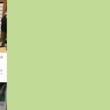
6団
動は
ばっ