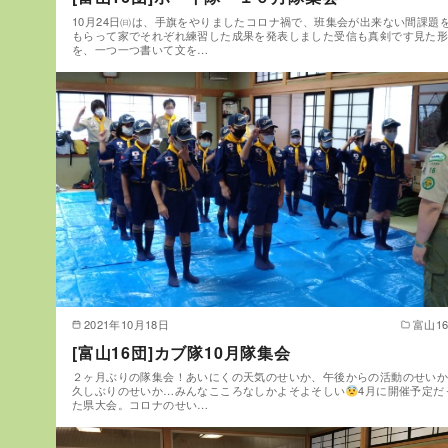
10月24日㈰は、手旗をやりましたコロナ禍で、班集会が出来ない間課題
もらって家でそれぞれ練習した成果を発表しました受信も真剣です見た
を、一つ一つ書いて文を…
2021年10月18日
富山1
[富山16団]カブ隊10月隊集会
２ヶ月ぶりの隊集会！あいにくの天気のせいか、午後からの活動のせい
久しぶりのせいか…みんなこころなしかよそよそしい
4月に開催予定だ
た県大会。コロナのせい…