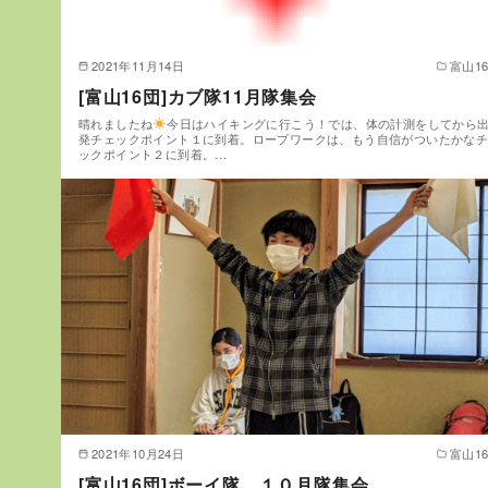
2021年11月14日
富山1
[富山16団]カブ隊11月隊集会
晴れましたね
今日はハイキングに行こう！では、体の計測をしてから
発チェックポイント１に到着。ロープワークは、もう自信がついたかな
ックポイント２に到着。…
2021年10月24日
富山1
[富山16団]ボーイ隊 １０月隊集会