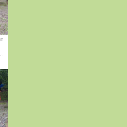
6団
！こ
--