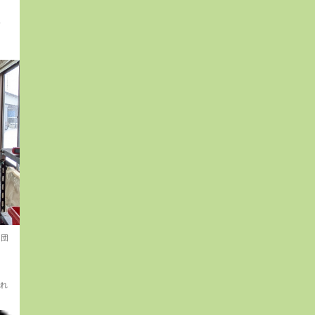
す
！
6団
、
入れ