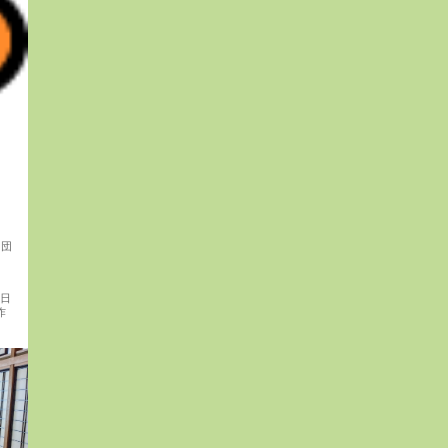
6団
今日
作