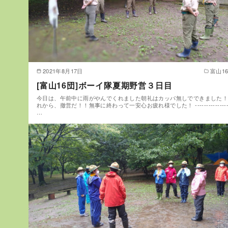
2021年8月17日
富山1
[富山16団]ボーイ隊夏期野営３日目
今日は、午前中に雨がやんでくれました朝礼はカッパ無しでできました
れから、撤営だ！！無事に終わって一安心お疲れ様でした！ ---------------
…