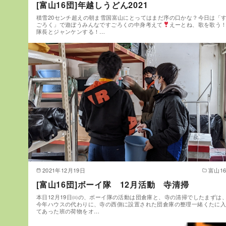
[富山16団]年越しうどん2021
積雪20センチ超えの朝ま雪国富山にとってはまだ序の口かな？今日は「
ごろく」で遊ぼうみんなですごろくの中身考えて
えーとね、歌を歌う
隊長とジャンケンする！…
2021年12月19日
富山1
[富山16団]ボーイ隊 12月活動 寺清掃
本日12月19日㈰の、ボーイ隊の活動は団倉庫と、寺の清掃でしたまずは
今年ハウスの代わりに、寺の西側に設置された団倉庫の整理一緒くたに
てあった班の荷物をオ…