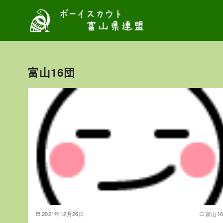
コ
ン
テ
ン
ツ
富山16団
へ
移
動
2021年12月26日
富山1