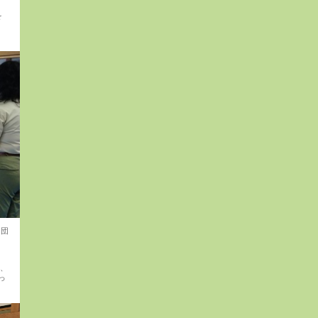
を
形
6団
か、
っ