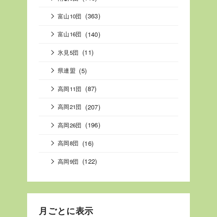
(363)
富山10団
(140)
富山16団
(11)
氷見5団
(5)
県連盟
(87)
高岡11団
(207)
高岡21団
(196)
高岡26団
(16)
高岡8団
(122)
高岡9団
月ごとに表示