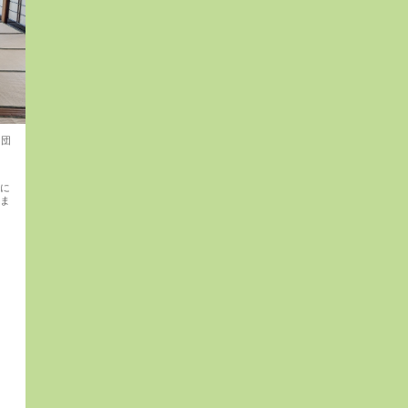
6団
天に
べま