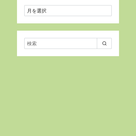
月
ご
と
に
表
示