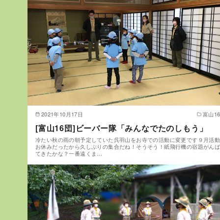
2021年10月17日
富山1
[富山16団]ビーバー隊「みんなでたのしもう」
冷たい秋の雨の朝予定していた呉羽山をお寺での活動に変更です９月活
お休みだったから久しぶりの集合だね！そうそう！紙飛行機の宿題がん
てきたかな？一番遠くま…