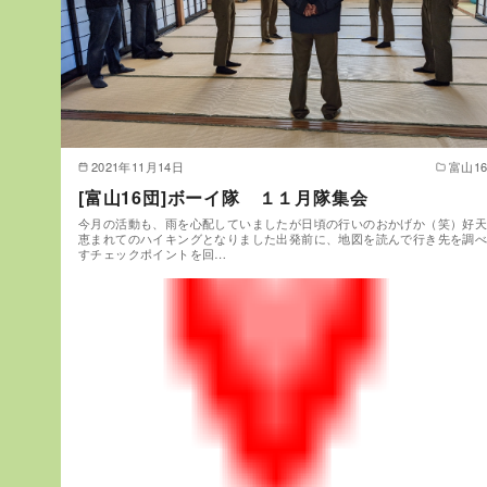
2021年11月14日
富山1
[富山16団]ボーイ隊 １１月隊集会
今月の活動も、雨を心配していましたが日頃の行いのおかげか（笑）好
恵まれてのハイキングとなりました出発前に、地図を読んで行き先を調
すチェックポイントを回…