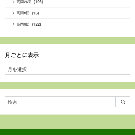
(196)
高岡26団
(16)
高岡8団
(122)
高岡9団
月ごとに表示
月
ご
と
に
表
示