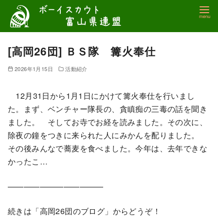
コ
ン
テ
ン
[高岡26団] ＢＳ隊 篝火奉仕
ツ
2026年1月15日
活動紹介
へ
移
12月31日から1月1日にかけて篝火奉仕を行いまし
動
た。まず、ベンチャー隊長の、貪瞋痴の三毒の話を聞き
ました。 そしてお寺でお経を読みました。その次に、
除夜の鐘をつきに来られた人にみかんを配りました。
その後みんなで蕎麦を食べました。今年は、去年できな
かったこ…
————————————
続きは「高岡26団のブログ」からどうぞ！