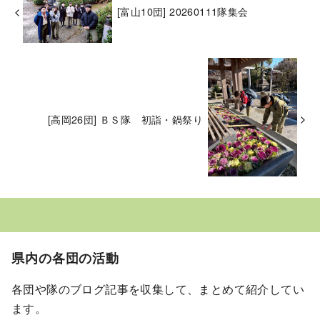
[富山10団] 20260111隊集会
[高岡26団] ＢＳ隊 初詣・鍋祭り
県内の各団の活動
各団や隊のブログ記事を収集して、まとめて紹介してい
ます。