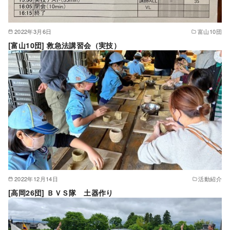
2022年3月6日
富山10団
[富山10団] 救急法講習会（実技）
2022年12月14日
活動紹介
[高岡26団] ＢＶＳ隊 土器作り