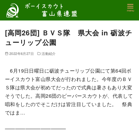
コ
ン
テ
ン
[高岡26団] ＢＶＳ隊 県大会 in 砺波チ
ツ
ューリップ公園
へ
移
2022年6月27日
活動紹介
動
6月19日日曜日に砺波チューリップ公園にて第64回ボ
ーイスカウト富山県大会が行われました。今年度のＢＶ
Ｓ隊は県大会が初めてだったので式典は暑さもあり大変
そうでした。高岡26団のビーバースカウトが、代表して
唱和をしたのでそこだけは皆注目していました。 祭典
ではま…
————————————