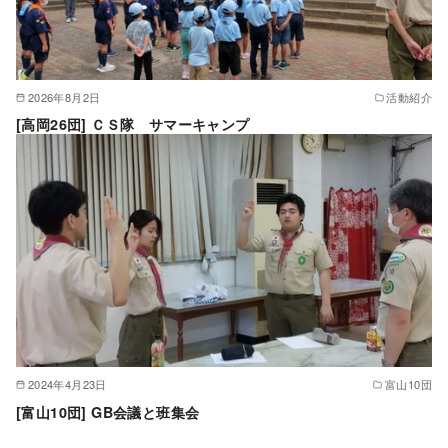
2026年8月2日
活動紹介
[高岡26団] ＣＳ隊 サマーキャンプ
2024年4月23日
富山10団
[富山10団] GB会議と班集会