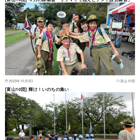
2023年10月3日
富山10団
[富山10団] 輝け！いのちの集い