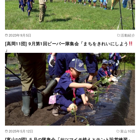
2023年9月5日
活動紹介
[高岡11団] 9月第1回ビーバー隊集会「まちをきれいにしよう
」
2025年5月12日
富山10団
[富山10団] ５月の隊集会「サツマイモ植えとテント設営練習」