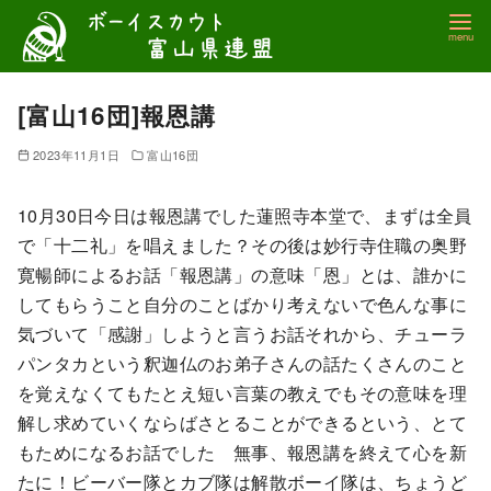
コ
ン
テ
ン
[富山16団]報恩講
ツ
2023年11月1日
富山16団
へ
移
10月30日今日は報恩講でした蓮照寺本堂で、まずは全員
動
で「十二礼」を唱えました？その後は妙行寺住職の奥野
寛暢師によるお話「報恩講」の意味「恩」とは、誰かに
してもらうこと自分のことばかり考えないで色んな事に
気づいて「感謝」しようと言うお話それから、チューラ
パンタカという釈迦仏のお弟子さんの話たくさんのこと
を覚えなくてもたとえ短い言葉の教えでもその意味を理
解し求めていくならばさとることができるという、とて
もためになるお話でした 無事、報恩講を終えて心を新
たに！ビーバー隊とカブ隊は解散ボーイ隊は、ちょうど