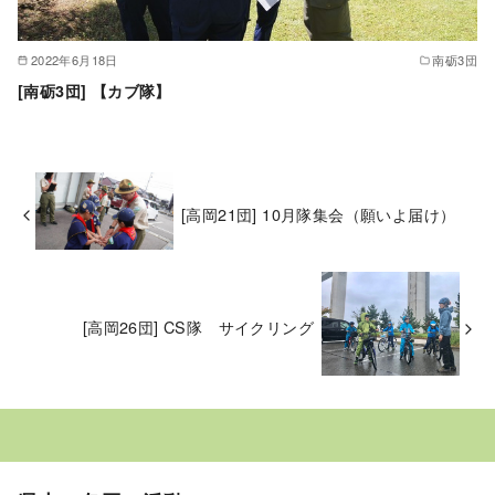
2022年6月18日
南砺3団
[南砺3団] 【カブ隊】
[高岡21団] 10月隊集会（願いよ届け）
[高岡26団] CS隊 サイクリング