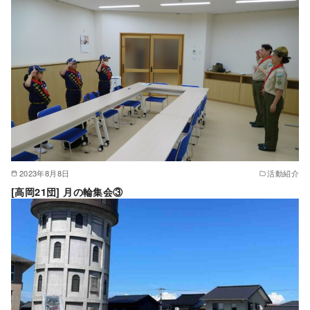
2023年8月8日
活動紹介
[高岡21団] 月の輪集会③