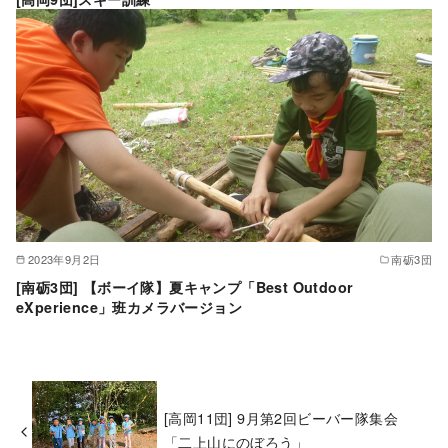
2023年9月2日
南砺3団
[南砺3団] 【ボーイ隊】夏キャンプ「Best Outdoor
eXperience」班カメラバージョン
[高岡11団] 9月第2回ビーバー隊集会
「二上山にのぼろう」