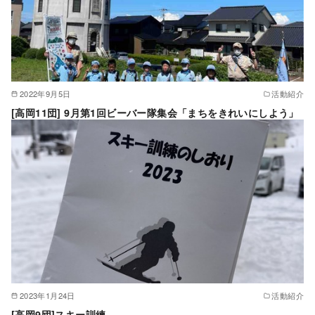
2022年9月5日
活動紹介
[高岡11団] 9月第1回ビーバー隊集会「まちをきれいにしよう」
2023年1月24日
活動紹介
[高岡9団]スキー訓練