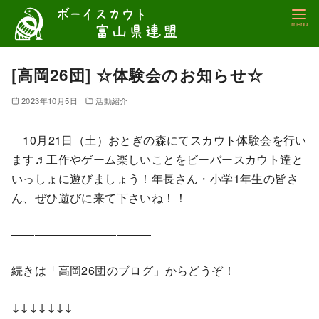
コ
ン
テ
ン
[高岡26団] ☆体験会のお知らせ☆
ツ
2023年10月5日
活動紹介
へ
移
10月21日（土）おとぎの森にてスカウト体験会を行い
動
ます♬工作やゲーム楽しいことをビーバースカウト達と
いっしょに遊びましょう！年長さん・小学1年生の皆さ
ん、ぜひ遊びに来て下さいね！！
————————————
続きは「高岡26団のブログ」からどうぞ！
↓↓↓↓↓↓↓