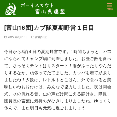
コ
ン
テ
ン
[富山16団]カブ隊夏期野営１日目
ツ
2022年8月13日
富山16団
へ
移
今日から3泊４日の夏期野営です。1時間ちょっと、バス
動
にゆられてキャンプ場に到着しました。お昼ご飯を食べ
て、さっそくテントはりスタート！雨がふったりやんだ
りするなか、頑張ってたてました。カッパを着て頑張り
ましたね！夕飯は、レトルトとごはん。外で食べると美
味しいねお片付けは、みんなで協力しました。夜は開会
式。水の流れる音、虫の声だけ聞こえる静けさ。隊長、
団員長の言葉に気持ちがひきしまりましたね。ゆっくり
休んで、また明日も元気に過ごしましょう