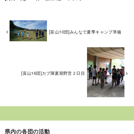
[富山10団]みんなで夏季キャンプ準備
[富山16団]カブ隊夏期野営２日目
県内の各団の活動