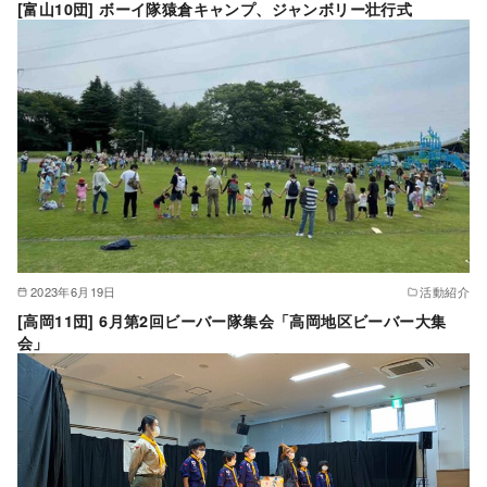
[富山10団] ボーイ隊猿倉キャンプ、ジャンボリー壮行式
2023年6月19日
活動紹介
[高岡11団] 6月第2回ビーバー隊集会「高岡地区ビーバー大集
会」