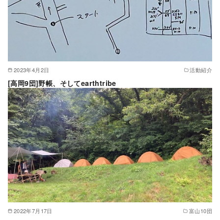
2023年4月2日
活動紹介
[高岡9団]野帳、そしてearthtribe
2022年7月17日
富山10団