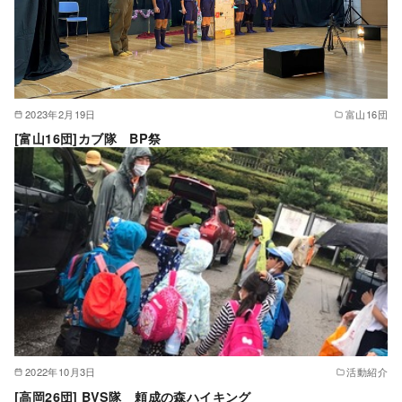
2023年2月19日
富山16団
[富山16団]カブ隊 BP祭
2022年10月3日
活動紹介
[高岡26団] BVS隊 頼成の森ハイキング