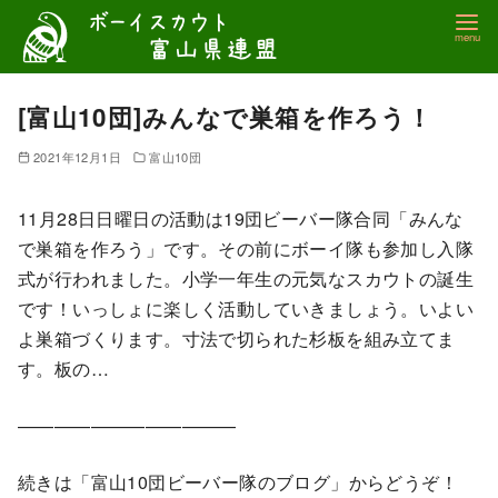
コ
ン
テ
ン
[富山10団]みんなで巣箱を作ろう！
ツ
2021年12月1日
富山10団
へ
移
11月28日日曜日の活動は19団ビーバー隊合同「みんな
動
で巣箱を作ろう」です。その前にボーイ隊も参加し入隊
式が行われました。小学一年生の元気なスカウトの誕生
です！いっしょに楽しく活動していきましょう。いよい
よ巣箱づくります。寸法で切られた杉板を組み立てま
す。板の…
————————————
続きは「富山10団ビーバー隊のブログ」からどうぞ！