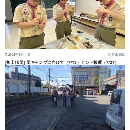
2025年8月11日
富山10団
[富山10団] 団キャンプに向けて（7/13）テント披露（7/27）