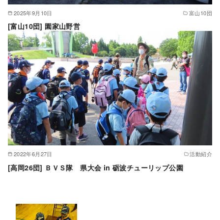
2025年9月10日
富山10団
[富山10団] 園家山野営
2022年6月27日
活動紹介
[高岡26団] ＢＶＳ隊 県大会 in 砺波チューリップ公園