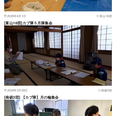
2025年6月1日
富山16団
[富山16団]カブ隊５月隊集会
2023年3月29日
南砺3団
[南砺3団] 【カブ隊】月の輪集会