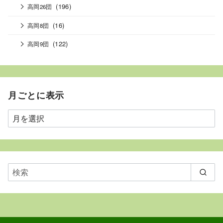
(196)
高岡26団
(16)
高岡8団
(122)
高岡9団
月ごとに表示
月
ご
と
に
表
示