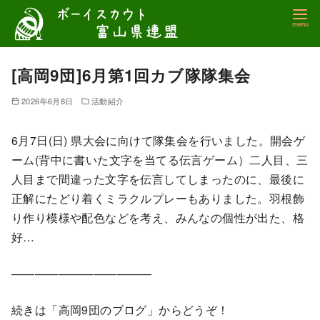
コ
ン
テ
ン
[高岡9団]6月第1回カブ隊隊集会
ツ
2026年6月8日
活動紹介
へ
移
6月7日(日) 県大会に向けて隊集会を行いました。開会ゲ
動
ーム(背中に書いた文字を当てる伝言ゲーム）二人目、三
人目まで間違った文字を伝言してしまったのに、最後に
正解にたどり着くミラクルプレーもありました。羽根飾
り作り模様や配色などを考え、みんなの個性が出た、格
好…
————————————
続きは「高岡9団のブログ」からどうぞ！