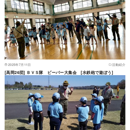
2025年7月11日
活動紹介
[高岡26団] ＢＶＳ隊 ビーバー大集会 [水鉄砲で遊ぼう]