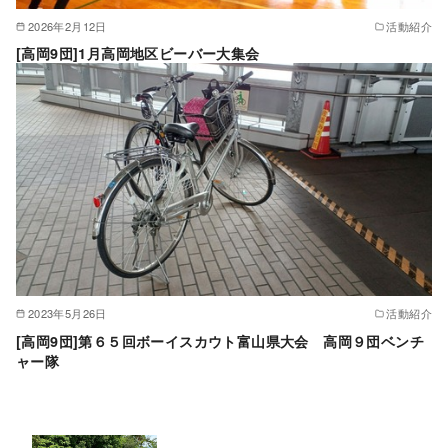
2026年2月12日
活動紹介
[高岡9団]1月高岡地区ビーバー大集会
2023年5月26日
活動紹介
[高岡9団]第６５回ボーイスカウト富山県大会 高岡９団ベンチ
ャー隊