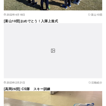
2022年4月18日
富山10団
[富山10団]おめでとう！入隊上進式
2023年2月21日
活動紹介
[高岡26団] CS隊 スキー訓練