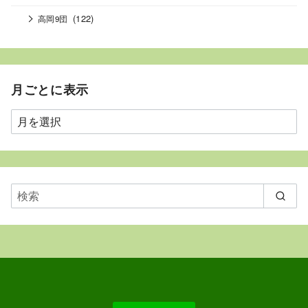
(122)
高岡9団
月ごとに表示
月
ご
と
に
表
示