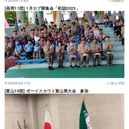
2023年1月8日
活動紹介
[高岡11団] 1月カブ隊集会「初詣2023」
2025年6月11日
富山10団
[富山10団] ボーイスカウト富山県大会 参加