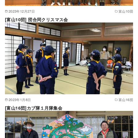
2023年12月27日
富山10団
[富山10団] 団合同クリスマス会
2023年1月8日
富山16団
[富山16団]カブ隊１月隊集会