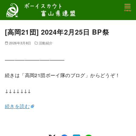
コ
ン
テ
ン
[高岡21団] 2024年2月25日 BP祭
ツ
2026年3月8日
活動紹介
へ
移
————————————
動
続きは「高岡21団ボーイ隊のブログ」からどうぞ！
↓↓↓↓↓↓↓
続きを読む