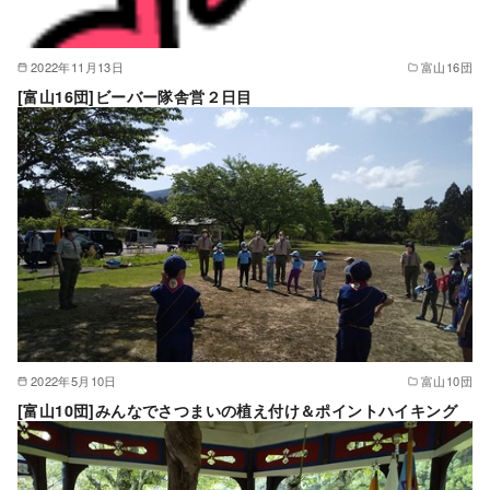
2022年11月13日
富山16団
[富山16団]ビーバー隊舎営２日目
2022年5月10日
富山10団
[富山10団]みんなでさつまいの植え付け＆ポイントハイキング