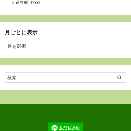
(122)
高岡9団
月ごとに表示
月
ご
と
に
表
示