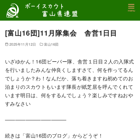
コ
ン
テ
ン
[富山16団]11月隊集会 舎営1日目
ツ
2025年11月12日
富山16団
へ
移
いざゆかん！16団ビーバー隊、舎営１日目２人の入隊式
動
を行いましたみんな仲良くしますさて、何を作ってるん
でしょうか？わ！なんだか、落ち着きますね初めてのお
泊まりのスカウトもいます隊長が紙芝居を呼んでくれて
います明日は、何をするんでしょう？楽しみですねおや
すみなさい
————————————
続きは「富山16団のブログ」からどうぞ！