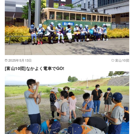
2025年5月13日
富山10団
[富山10団]なかよく電車でGO!