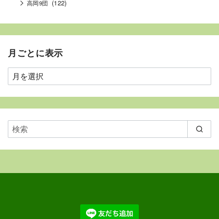
(122)
高岡9団
月ごとに表示
月
ご
と
に
表
示