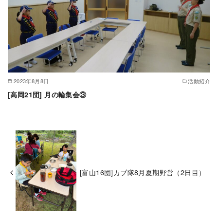
2023年8月8日
活動紹介
[高岡21団] 月の輪集会③
[富山16団]カブ隊8月夏期野営（2日目）