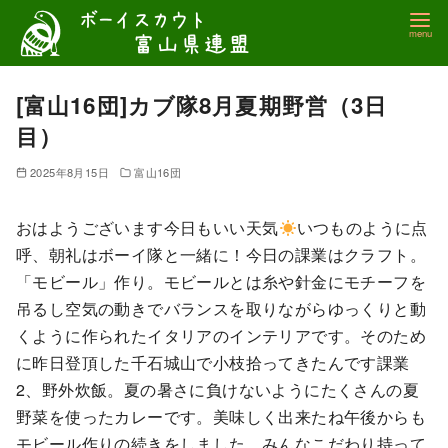
コ
ン
テ
ン
[富山16団]カブ隊8月夏期野営（3日
ツ
目）
へ
移
2025年8月15日
富山16団
動
おはようございます今日もいい天気
いつものように点
呼、朝礼はボーイ隊と一緒に！今日の課業はクラフト。
「モビール」作り。モビールとは糸や針金にモチーフを
吊るし空気の動きでバランスを取りながらゆっくりと動
くように作られたイタリアのインテリアです。そのため
に昨日登頂した千石城山で小枝拾ってきたんです課業
2、野外炊飯。夏の暑さに負けないようにたくさんの夏
野菜を使ったカレーです。美味しく出来たね午後からも
モビール作りの続きをしました。みんなこだわり持って