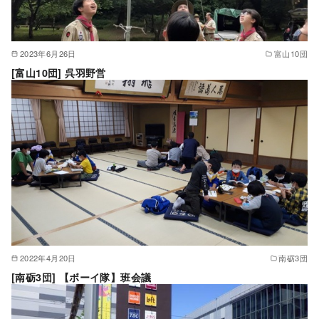
2023年6月26日
富山10団
[富山10団] 呉羽野営
2022年4月20日
南砺3団
[南砺3団] 【ボーイ隊】班会議