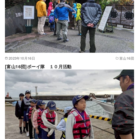
2023年10月16日
富山16団
[富山16団]ボーイ隊 １０月活動