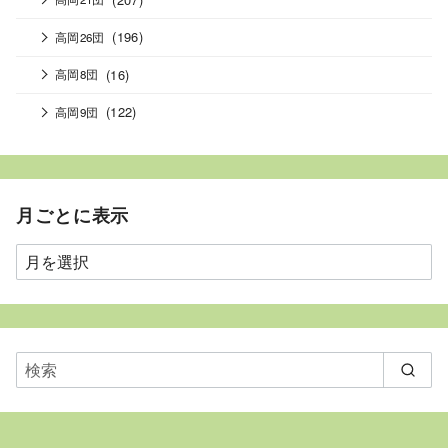
(196)
高岡26団
(16)
高岡8団
(122)
高岡9団
月ごとに表示
月
ご
と
に
表
示