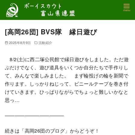
コ
ン
テ
ン
[高岡26団] BVS隊 縁日遊び
ツ
2025年8月9日
活動紹介
へ
移
8/2(土)に西二塚公民館で縁日遊びをしました。ただ遊
動
ぶだけでなく、遊び道具をいくつか自分たちで手作りし
て、みんなで楽しみました。 まず輪投げの輪を新聞で
作ります。しっかりねじって、ビニールテープを巻き付
けていきます。ひっぱりながらでちょっと難しいかなと
思っ…
————————————
続きは「高岡26団のブログ」からどうぞ！