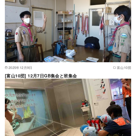
2025年12月9日
富山10団
[富山10団] 12月7日GB集会と班集会