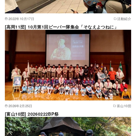
2022年10月17日
活動紹介
[高岡11団] 10月第1回ビーバー隊集会「そなえよつねに」
2026年2月25日
富山10団
[富山10団] 20260222BP祭