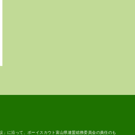
設
」に沿って、ボーイスカウト富山県連盟総務委員会の責任のも