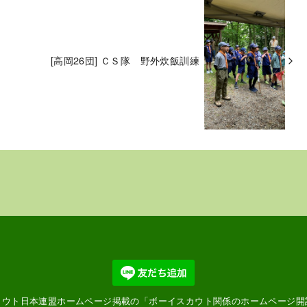
[高岡26団] ＣＳ隊 野外炊飯訓練
カウト日本連盟ホームページ掲載の「
ボーイスカウト関係のホームページ開