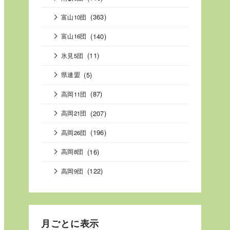
(363)
富山10団
(140)
富山16団
(11)
氷見5団
(5)
県連盟
(87)
高岡11団
(207)
高岡21団
(196)
高岡26団
(16)
高岡8団
(122)
高岡9団
月ごとに表示