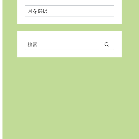
月
ご
と
に
表
示