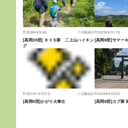
2026年6月5日
活動紹介
2025年8月17日
[高岡26団] ＢＶＳ隊 二上山ハイキン
[高岡9団]サマー
グ
2021年12月31日
活動紹介
2025年6月22日
[高岡9団]かがり火奉仕
[高岡9団]カブ隊