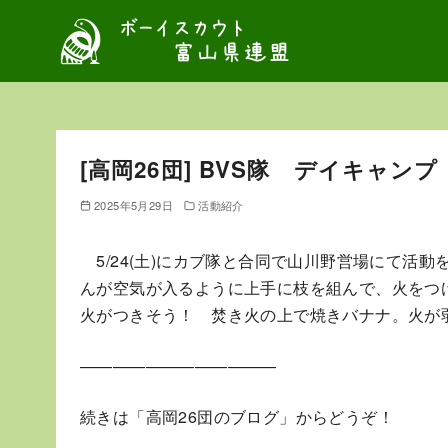
コ
ン
テ
ン
ツ
へ
[高岡26団] BVS隊 デイキャンプ
移
動
2025年5月29日
活動紹介
5/24(土)にカブ隊と合同で山川野営場にて活
んが空気が入るように上手に枝を組んで、火をつ
火がつきそう！ 焚き火の上で焼きバナナ。火が
————————————
続きは「高岡26団のブログ」からどうぞ！