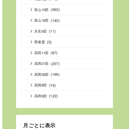
(363)
富山10団
(140)
富山16団
(11)
氷見5団
(5)
県連盟
(87)
高岡11団
(207)
高岡21団
(196)
高岡26団
(16)
高岡8団
(122)
高岡9団
月ごとに表示