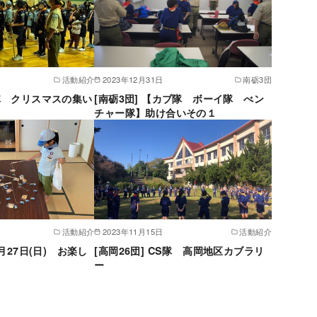
活動紹介
2023年12月31日
南砺3団
Ｓ隊 クリスマスの集い
[南砺3団] 【カブ隊 ボーイ隊 べン
チャー隊】助け合いその１
活動紹介
2023年11月15日
活動紹介
8月27日(日) お楽し
[高岡26団] CS隊 高岡地区カブラリ
ー