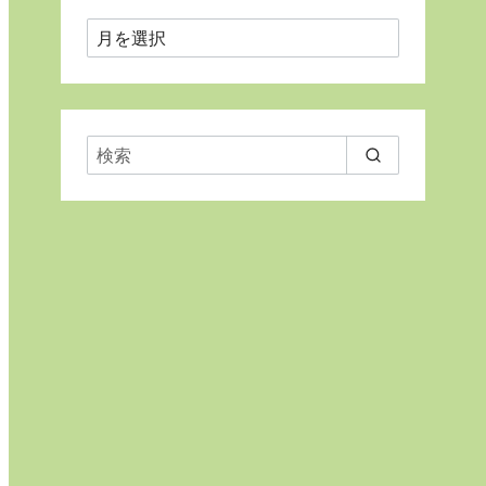
月
ご
と
に
表
示