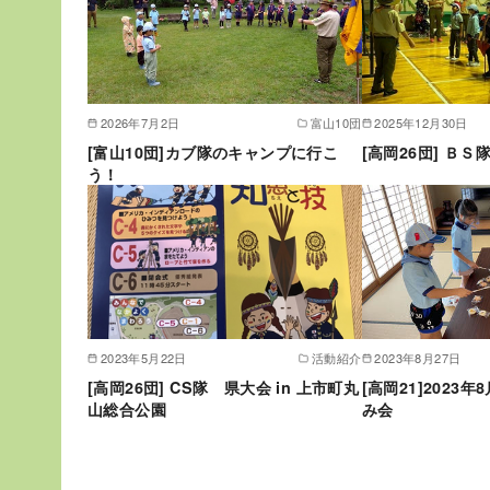
2026年7月2日
富山10団
2025年12月30日
[富山10団]カブ隊のキャンプに行こ
[高岡26団] Ｂ
う！
2023年5月22日
活動紹介
2023年8月27日
[高岡26団] CS隊 県大会 in 上市町丸
[高岡21]2023年
山総合公園
み会