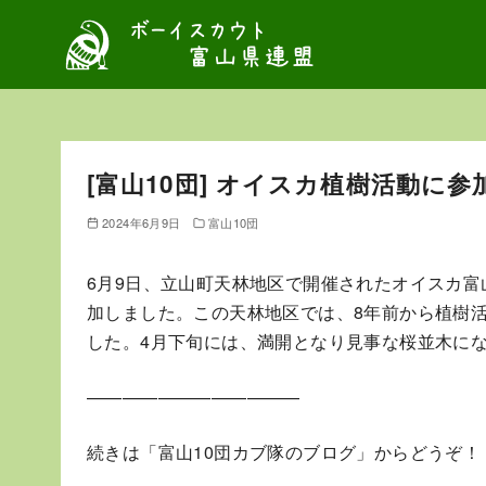
コ
ン
テ
ン
ツ
へ
[富山10団] オイスカ植樹活動に参
移
動
2024年6月9日
富山10団
6月9日、立山町天林地区で開催されたオイスカ
加しました。この天林地区では、8年前から植樹
した。4月下旬には、満開となり見事な桜並木に
————————————
続きは「富山10団カブ隊のブログ」からどうぞ！