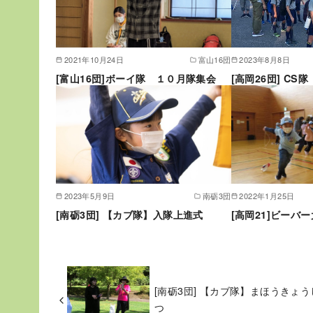
2021年10月24日
富山16団
2023年8月8日
[富山16団]ボーイ隊 １０月隊集会
[高岡26団] C
2023年5月9日
南砺3団
2022年1月25日
[南砺3団] 【カブ隊】入隊上進式
[高岡21]ビーバ
[南砺3団] 【カブ隊】まほうきょう
つ