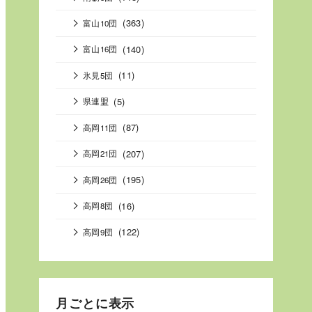
(363)
富山10団
(140)
富山16団
(11)
氷見5団
(5)
県連盟
(87)
高岡11団
(207)
高岡21団
(195)
高岡26団
(16)
高岡8団
(122)
高岡9団
月ごとに表示