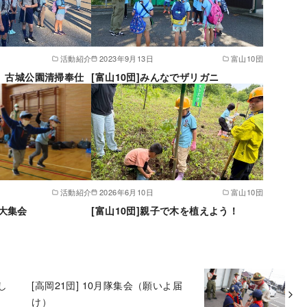
活動紹介
2023年9月13日
富山10団
S隊 古城公園清掃奉仕
[富山10団]みんなでザリガニ
活動紹介
2026年6月10日
富山10団
ー大集会
[富山10団]親子で木を植えよう！
し
[高岡21団] 10月隊集会（願いよ届
け）