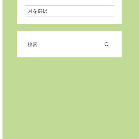
月
ご
と
に
表
示