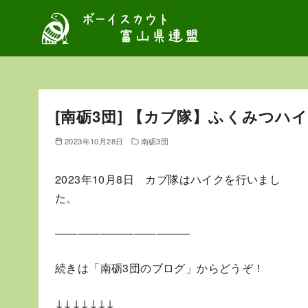
コ
ン
テ
ン
ツ
へ
[南砺3団] 【カブ隊】ふくみつハ
移
動
2023年10月28日
南砺3団
2023年10月8日 カブ隊はハイクを行いまし
た。 （
————————————
続きは「南砺3団のブログ」からどうぞ！
↓↓↓↓↓↓↓