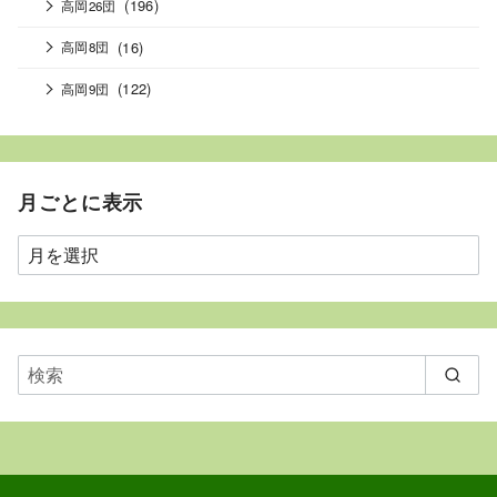
(196)
高岡26団
(16)
高岡8団
(122)
高岡9団
月ごとに表示
月
ご
と
に
表
示