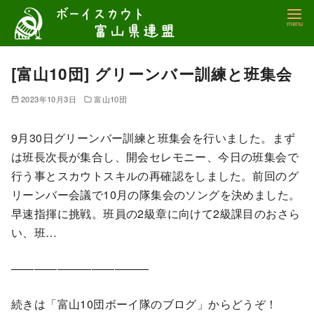
コ
ン
テ
ン
[富山10団] グリーンバー訓練と班集会
ツ
2023年10月3日
富山10団
へ
移
9月30日グリーンバー訓練と班集会を行いました。まず
動
は班長次長が集合し、開会セレモニー、今日の班集会で
行う事とスカウトスキルの再確認をしました。前回のグ
リーンバー会議で10月の隊集会のソングを決めました。
早速指揮に挑戦。班員の2級章に向けて2級課目のおさら
い、班…
————————————
続きは「富山10団ボーイ隊のブログ」からどうぞ！