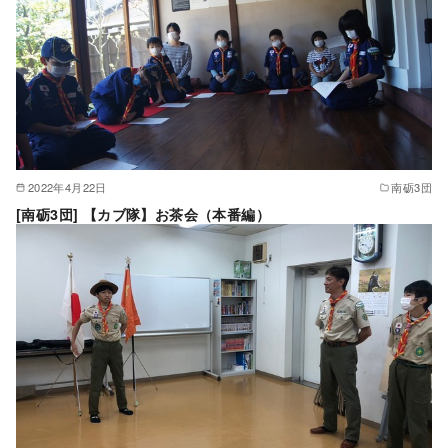
2022年4月22日
南砺3団
[南砺3団] 【カブ隊】お茶会（本番編）