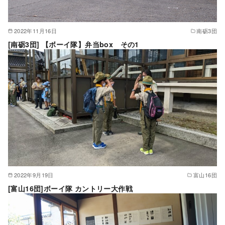
2022年11月16日
南砺3団
[南砺3団] 【ボーイ隊】弁当box その1
2022年9月19日
富山16団
[富山16団]ボーイ隊 カントリー大作戦