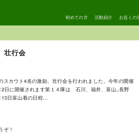
初めての方
活動紹介
お近くの
励、壮行会
のスカウト4名の激励、壮行会を行われました。今年の開催
12日に開催されます第１４隊は 石川、福井、富山,,長野
月13日富山着の日程…
うぞ！