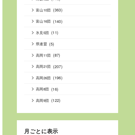
(363)
富山10団
(140)
富山16団
(11)
氷見5団
(5)
県連盟
(87)
高岡11団
(207)
高岡21団
(196)
高岡26団
(16)
高岡8団
(122)
高岡9団
月ごとに表示