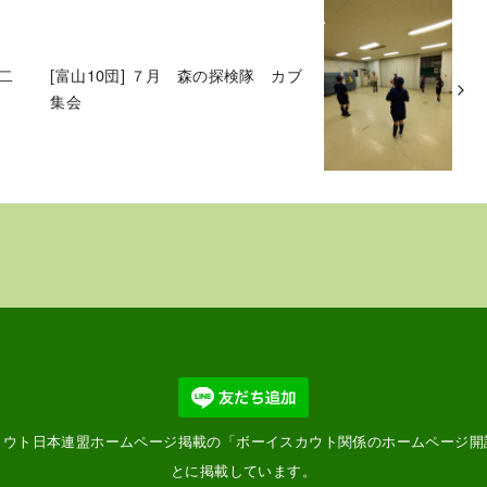
 二
[富山10団] ７月 森の探検隊 カブ
集会
カウト日本連盟ホームページ掲載の「
ボーイスカウト関係のホームページ開
とに掲載しています。