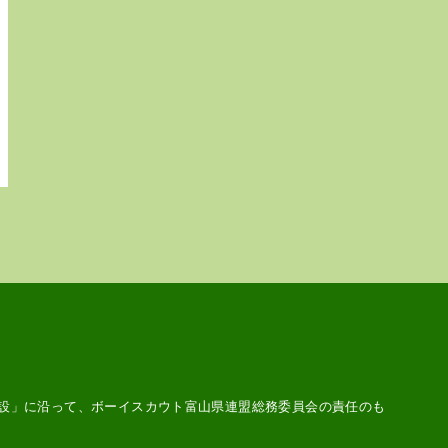
設
」に沿って、ボーイスカウト富山県連盟総務委員会の責任のも