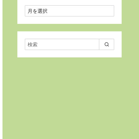
月
ご
と
に
表
示