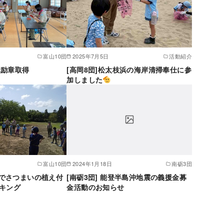
富山10団
2025年7月5日
活動紹介
奨励章取得
[高岡8団]松太枝浜の海岸清掃奉仕に参
加しました
富山10団
2024年1月18日
南砺3団
なでさつまいの植え付
[南砺3団] 能登半島沖地震の義援金募
キング
金活動のお知らせ