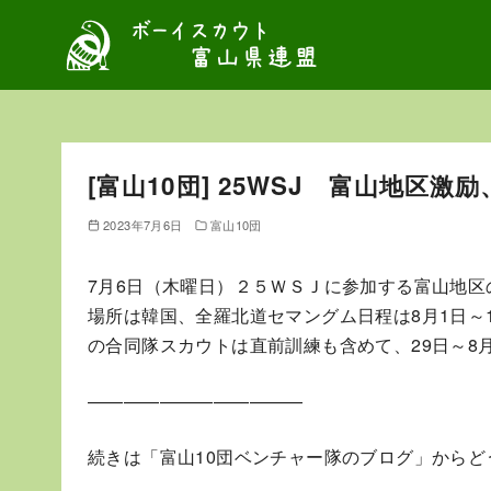
コ
ン
テ
ン
ツ
へ
[富山10団] 25WSJ 富山地区激
移
動
2023年7月6日
富山10団
7月6日（木曜日）２５ＷＳＪに参加する富山地区
場所は韓国、全羅北道セマングム日程は8月1日～
の合同隊スカウトは直前訓練も含めて、29日～8
————————————
続きは「富山10団ベンチャー隊のブログ」からど