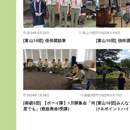
2024年5月22日
富山10団
2022年5月8日
[富山10団] 信仰奨励章
[富山10団] 信仰
2024年1月24日
南砺3団
2022年5月10日
[南砺3団] 【ボーイ隊】1月隊集会「何
[富山10団]みん
度でも」(救急救命I受講)
け＆ポイントハイ