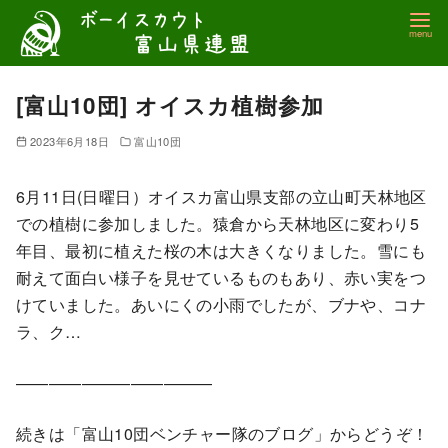
コ
ン
テ
ン
[富山10団] オイスカ植樹参加
ツ
2023年6月18日
富山10団
へ
移
6月11日(日曜日）オイスカ富山県支部の立山町天林地区
動
での植樹に参加しました。猿倉から天林地区に変わり5
年目、最初に植えた桜の木は大きくなりました。雪にも
耐えて面白い様子を見せているものもあり、赤い実をつ
けていました。あいにくの小雨でしたが、ブナや、コナ
ラ、ク…
————————————
続きは「富山10団ベンチャー隊のブログ」からどうぞ！