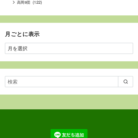
(122)
高岡9団
月ごとに表示
月
ご
と
に
表
示