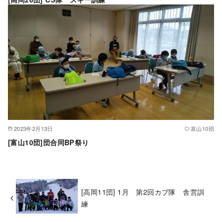
2023年2月13日
富山10団
[富山10団]団合同BP祭り
[高岡11団] 1月 第2回カブ隊 舎営訓
練