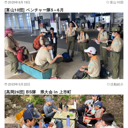
2025年6月19日
富山10団
[富山10団] ベンチャー隊5～6月
2023年5月22日
活動紹介
[高岡26団] BS隊 県大会 in 上市町