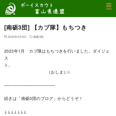
コ
ン
テ
ン
[南砺3団] 【カブ隊】もちつき
ツ
2023年2月6日
南砺3団
へ
移
2023年1月 カブ隊はもちつきを行いました。ダイジェ
動
ス
ト。
（おしまい）
————————————
続きは「南砺3団のブログ」からどうぞ！
↓↓↓↓↓↓↓