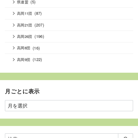
(5)
県連盟
(87)
高岡11団
(207)
高岡21団
(196)
高岡26団
(16)
高岡8団
(122)
高岡9団
月ごとに表示
月
ご
と
に
表