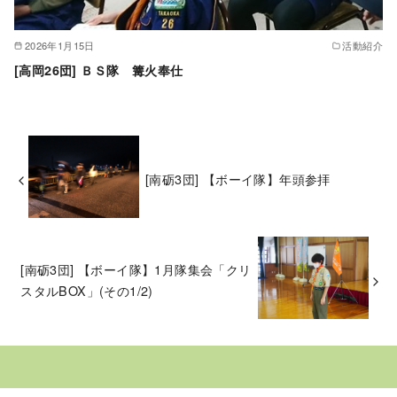
2026年1月15日
活動紹介
[高岡26団] ＢＳ隊 篝火奉仕
[南砺3団] 【ボーイ隊】年頭参拝
[南砺3団] 【ボーイ隊】1月隊集会「クリ
スタルBOX」(その1/2)