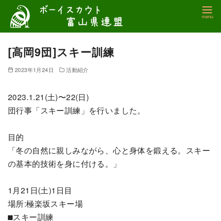
コ
ン
テ
ン
[高岡9団]スキー訓練
ツ
2023年1月24日
活動紹介
へ
移
2023.1.21(土)〜22(日)
動
団行事「スキー訓練」を行いました。
目的
「冬の自然に親しみながら、心と身体を鍛える。スキー
の基本的技術を身に付ける。」
1月21日(土)1日目
場所:極楽坂スキー場
⬛︎スキー訓練