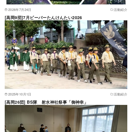
2026年7月24日
活動紹介
[高岡9団]7月ビーバーたんけんたい2026
2025年10月1日
活動紹介
[高岡26団] BS隊 射水神社祭事「御神幸」