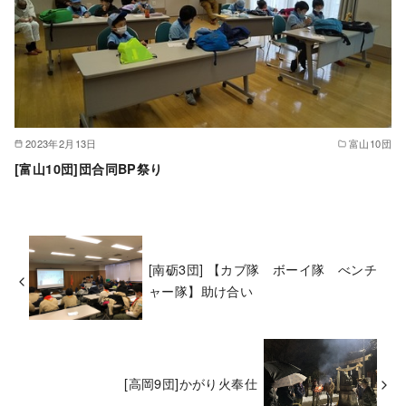
2023年2月13日
富山10団
[富山10団]団合同BP祭り
[南砺3団] 【カブ隊 ボーイ隊 べンチ
ャー隊】助け合い
[高岡9団]かがり火奉仕