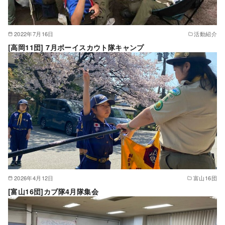
2022年7月16日
活動紹介
[高岡11団] 7月ボーイスカウト隊キャンプ
2026年4月12日
富山16団
[富山16団]カブ隊4月隊集会