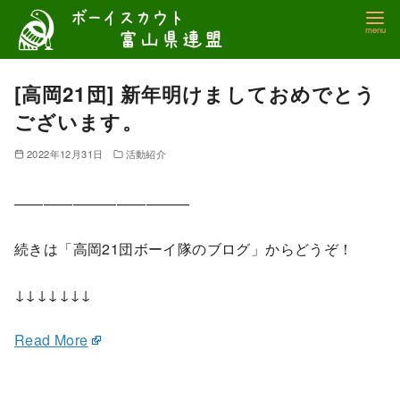
コ
ン
テ
ン
[高岡21団] 新年明けましておめでとう
ツ
ございます。
へ
移
2022年12月31日
活動紹介
動
————————————
続きは「高岡21団ボーイ隊のブログ」からどうぞ！
↓↓↓↓↓↓↓
Read More