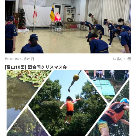
2021年12月21日
富山10団
[富山10団] 団合同クリスマス会