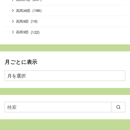
(196)
高岡26団
(16)
高岡8団
(122)
高岡9団
月ごとに表示
月
ご
と
に
表
示