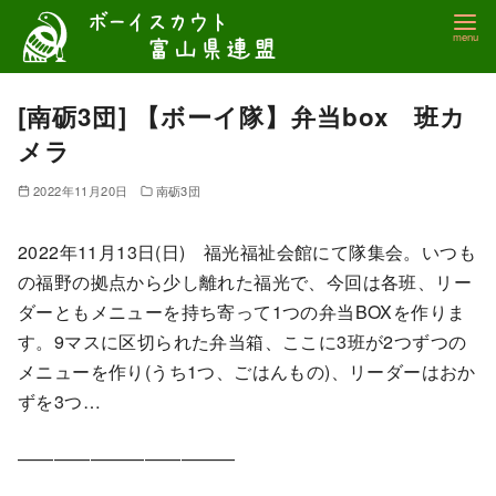
コ
ン
テ
ン
[南砺3団] 【ボーイ隊】弁当box 班カ
ツ
メラ
へ
移
2022年11月20日
南砺3団
動
2022年11月13日(日) 福光福祉会館にて隊集会。いつも
の福野の拠点から少し離れた福光で、今回は各班、リー
ダーともメニューを持ち寄って1つの弁当BOXを作りま
す。9マスに区切られた弁当箱、ここに3班が2つずつの
メニューを作り(うち1つ、ごはんもの)、リーダーはおか
ずを3つ…
————————————