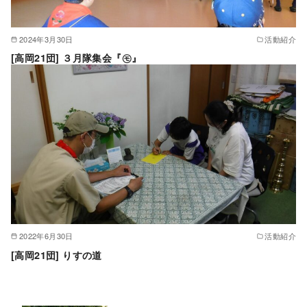
2024年3月30日
活動紹介
[高岡21団] ３月隊集会『㋲』
2022年6月30日
活動紹介
[高岡21団] りすの道