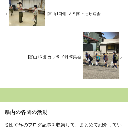
[富山10団] ＶＳ隊上進歓迎会
[富山16団]カブ隊10月隊集会
県内の各団の活動
各団や隊のブログ記事を収集して、まとめて紹介してい