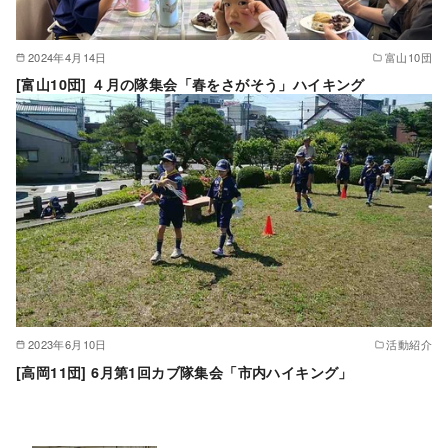
2024年4月14日
富山10団
[富山10団] ４月の隊集会「春をさがそう」ハイキング
2023年6月10日
活動紹介
[高岡11団] 6月第1回カブ隊集会「市内ハイキング」