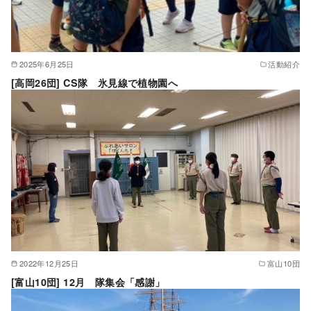
2025年6月25日
活動紹介
[高岡26団] CS隊 氷見線で植物園へ
2022年12月25日
富山10団
[富山10団] 12月 隊集会「感謝」