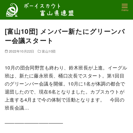
コ
ン
テ
ン
[富山10団] メンバー新たにグリーンバ
ツ
ー会議スタート
へ
移
2022年10月22日
富山10団
動
10月の団合同野営も終わり、鈴木班長が上進。イーグル
班は、新たに藤永班長、桶口次長でスタート。第1回目
のグリーンバー会議を開催。10月に1名が体調の都合で
退団したので、現在6名となりました。カブスカウトが
上進する4月まで今の体制で活動となります。 今回の
班長会議…
————————————