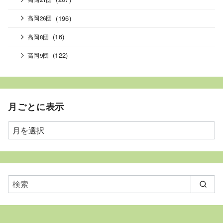
(196)
高岡26団
(16)
高岡8団
(122)
高岡9団
月ごとに表示
月
ご
と
に
表
示