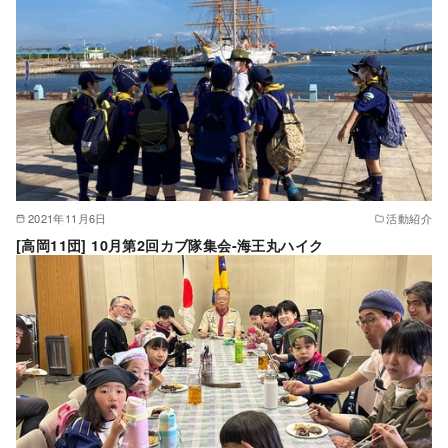
2021年11月6日
活動紹介
[高岡11団] 10月第2回カブ隊集会-海王丸ハイク