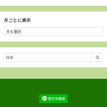
月ごとに表示
月
ご
と
に
表
示