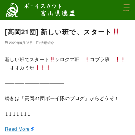
コ
ン
テ
ン
[高岡21団] 新しい班で、スタート
ツ
2022年9月25日
活動紹介
へ
移
新しい班でスタート
シロクマ班
コブラ班
動
オオカミ班
————————————
続きは「高岡21団ボーイ隊のブログ」からどうぞ！
↓↓↓↓↓↓↓
Read More