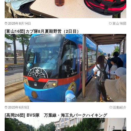
2025年8月14日
富山16団
[富山16団]カブ隊8月夏期野営（2日目）
2023年6月5日
活動紹介
[高岡26団] BVS隊 万葉線・海王丸パークハイキング