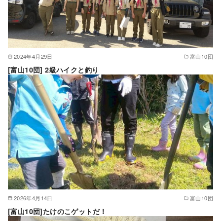
2024年4月29日
富山10団
[富山10団] 2級ハイクと釣り
2026年4月14日
富山10団
[富山10団]たけのこゲットだ！