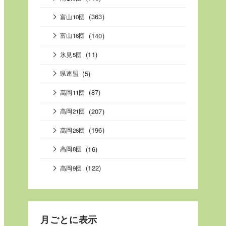
(363)
富山10団
(140)
富山16団
(11)
氷見5団
(5)
県連盟
(87)
高岡11団
(207)
高岡21団
(196)
高岡26団
(16)
高岡8団
(122)
高岡9団
月ごとに表示