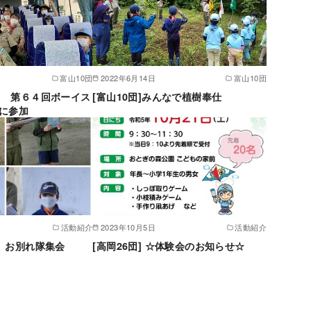
富山10団
2022年6月14日
富山10団
９日 第６４回ボーイス
[富山10団]みんなで植樹奉仕
に参加
活動紹介
2023年10月5日
活動紹介
隊 お別れ隊集会
[高岡26団] ☆体験会のお知らせ☆