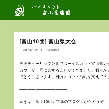
コ
ン
テ
ン
ツ
へ
[富山10団] 富山県大会
移
動
2022年6月20日
富山10団
砺波チューリップ公園でボーイスカウト富山県大
カウトが一同に会することができました。我らが
でとうございます。日頃スカウト活動を支えて下
————————————
続きは「富山10団カブ隊のブログ」からどうぞ！