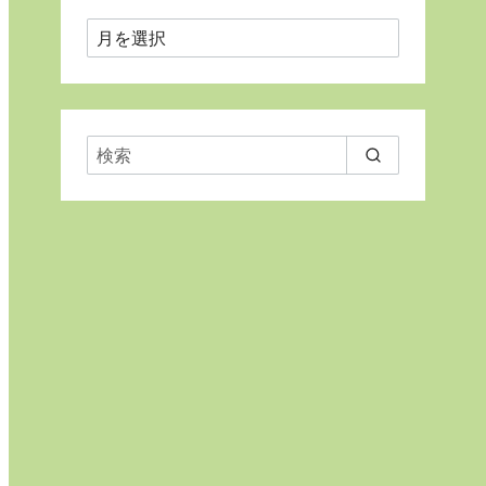
月
ご
と
に
表
示