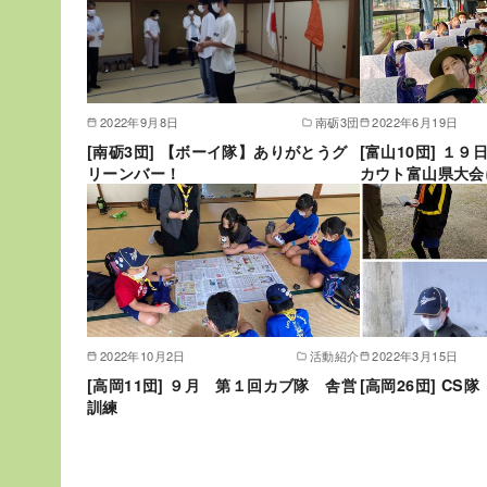
2022年9月8日
南砺3団
2022年6月19日
[南砺3団] 【ボーイ隊】ありがとうグ
[富山10団] １
リーンバー！
カウト富山県大会
2022年10月2日
活動紹介
2022年3月15日
[高岡11団] ９月 第１回カブ隊 舎営
[高岡26団] CS
訓練