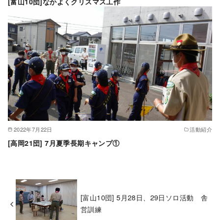
[富山10団]なかよくクリスマス工作
2022年7月22日
活動紹介
[高岡21団] 7月夏季長期キャンプ①
[富山10団] 5月28日、29日ソロ活動 舎
営訓練