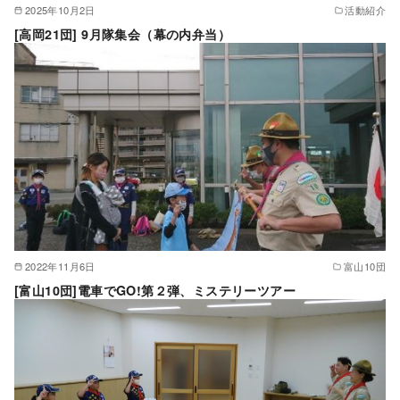
2025年10月2日
活動紹介
[高岡21団] 9月隊集会（幕の内弁当）
2022年11月6日
富山10団
[富山10団]電車でGO!第２弾、ミステリーツアー