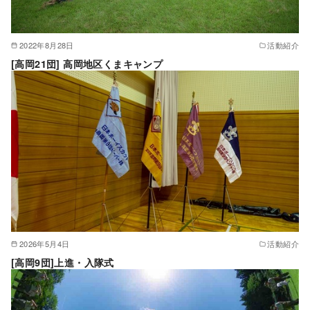
2022年8月28日
活動紹介
[高岡21団] 高岡地区くまキャンプ
2026年5月4日
活動紹介
[高岡9団]上進・入隊式