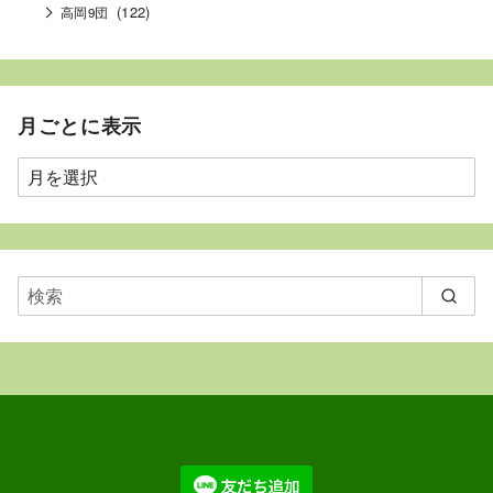
(122)
高岡9団
月ごとに表示
月
ご
と
に
表
示