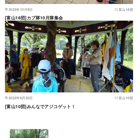
2023年10月8日
富山16団
[富山16団]カブ隊10月隊集会
2022年8月22日
富山10団
[富山10団]みんなでアジコゲット！