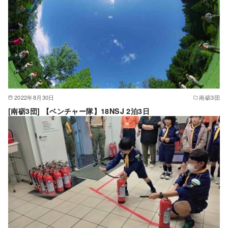
2022年8月30日
南砺3団
[南砺3団] 【ベンチャー隊】18NSJ 2泊3日