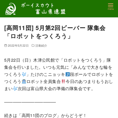
コ
ン
テ
ン
[高岡11団] 5月第2回ビーバー 隊集会
ツ
「ロボットをつくろう」
へ
移
2022年5月22日
活動紹介
動
5月22日（日）木津公民館で「ロボットをつくろう」隊
集会を行いました。いつも元気に「みんなで大きな輪を
つくろう
」たけのこニョッキ
段ボールでロボットを
つくろう
ロボット全員集合
今日のあつまりもうおし
まい
次回は富山県大会の準備の隊集会です。
————————————
続きは「高岡11団のブログ」からどうぞ！