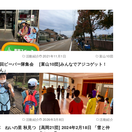
活動紹介
2021年11月1日
富山10団
第1回ビーバー隊集会
[富山10団]みんなでアジコゲット！
ん」
活動紹介
2026年3月8日
活動紹介
S隊 ねいの里 秋見つ
[高岡21団] 2024年2月18日 「雪と仲