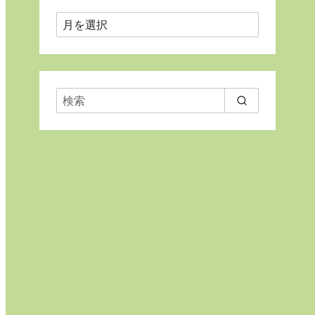
月
ご
と
に
表
示