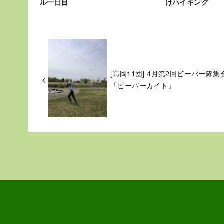
ル一日目
けハイキング
[高岡11団] 4月第2回ビーバー隊集
「ビーバーカイト」