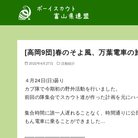
コ
ン
テ
ン
ツ
へ
[高岡9団]春のそよ風、万葉電車の
移
動
2022年4月27日
活動紹介
４月24日(日)曇り
カブ隊で今期初の野外活動を行いました。
前回の隊集会でスカウト達が作った計画を元にハ
集合時間に誰一人遅れることなく、時間通りに公
もん電車に乗ることができました…
————————————