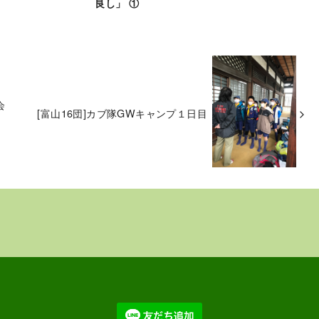
良し」 ①
会
[富山16団]カブ隊GWキャンプ１日目