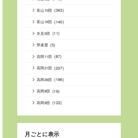
(363)
富山10団
(140)
富山16団
(11)
氷見5団
(5)
県連盟
(87)
高岡11団
(207)
高岡21団
(196)
高岡26団
(16)
高岡8団
(122)
高岡9団
月ごとに表示