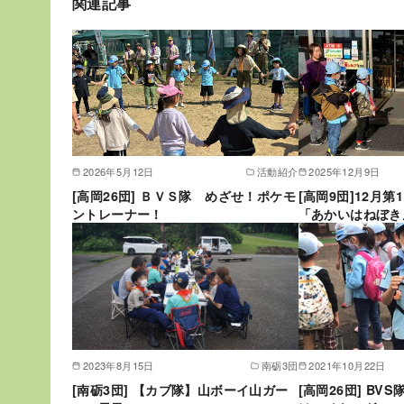
関連記事
2026年5月12日
活動紹介
2025年12月9日
[高岡26団] ＢＶＳ隊 めざせ！ポケモ
[高岡9団]12月
ントレーナー！
「あかいはねぼき
2023年8月15日
南砺3団
2021年10月22日
[南砺3団] 【カブ隊】山ボーイ山ガー
[高岡26団] BV