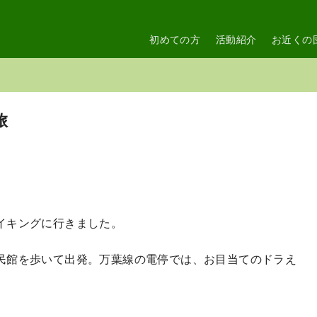
初めての方
活動紹介
お近くの
旅
イキングに行きました。
民館を歩いて出発。万葉線の電停では、お目当てのドラえ