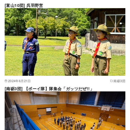
[富山10団] 呉羽野営
2024年6月21日
南砺3団
[南砺3団] 【ボーイ隊】隊集会「ガッツだぜ!!」