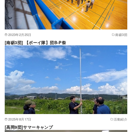
2023年2月25日
南砺3団
[南砺3団] 【ボーイ隊】団B-P祭
2025年8月17日
活動紹介
[高岡9団]サマーキャンプ