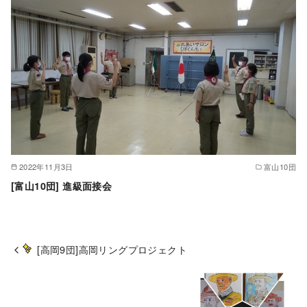
2022年11月3日
富山10団
[富山10団] 進級面接会
[高岡9団]高岡リングプロジェクト