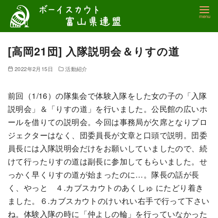
コ
ン
テ
ン
[高岡21団] 入隊説明会＆りすの道
ツ
2022年2月15日
活動紹介
へ
移
前回（1/16）の隊集会で体験入隊をした女の子の「入隊
動
説明会」＆「りすの道」を行いました。公民館の広いホ
ールを借りての説明会。今回は事務局が欠席となりプロ
ジェクターはなく、団委員長が文章と口頭で説明。団委
員長には入隊説明会だけをお願いしていましたので、続
けて行ったりすの道は副長に参加してもらいました。せ
っかく早くりすの道が始まったのに…。隊長の話が長
く、やっと ４.カブスカウトのあくしゅ にたどり着き
ました。６.カブスカウトのけいれい右手で行って下さい
ね。体験入隊の時に「仲よしの輪」を行っていなかった