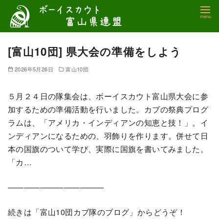
コ
ン
テ
ン
[富山10団] 県大会の準備をしよう
ツ
2026年5月26日
富山10団
へ
移
５月２４日の隊集会は、ボーイスカウト富山県大会に参
動
加するための準備活動を行いました。カブの祭典プログ
ラムは、「アメリカ・インディアンの知恵と技！」。イ
ンディアンになるための、羽飾りを作ります。併せて日
本の国旗のついて学び、実際に国旗を書いてみました。
「カ…
————————————
続きは「富山10団カブ隊のブログ」からどうぞ！