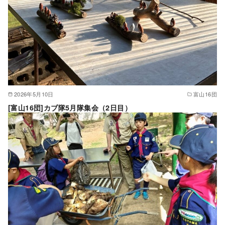
2026年5月10日
富山16団
[富山16団]カブ隊5月隊集会（2日目）