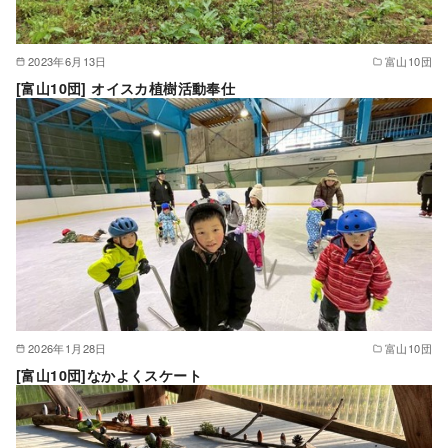
2023年6月13日
富山10団
[富山10団] オイスカ植樹活動奉仕
2026年1月28日
富山10団
[富山10団]なかよくスケート