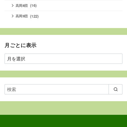
(16)
高岡8団
(122)
高岡9団
月ごとに表示
月
ご
と
に
表
示