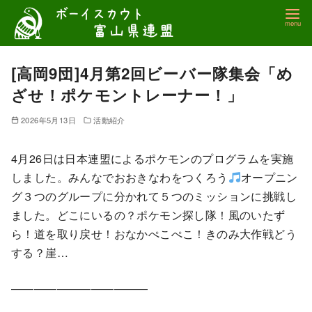
コ
ン
テ
ン
[高岡9団]4月第2回ビーバー隊集会「め
ツ
ざせ！ポケモントレーナー！」
へ
移
2026年5月13日
活動紹介
動
4月26日は日本連盟によるポケモンのプログラムを実施
しました。みんなでおおきなわをつくろう
オープニン
グ３つのグループに分かれて５つのミッションに挑戦し
ました。どこにいるの？ポケモン探し隊！風のいたず
ら！道を取り戻せ！おなかぺこぺこ！きのみ大作戦どう
する？崖…
————————————