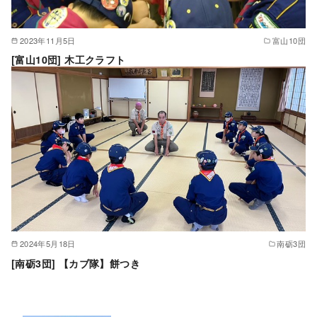
2023年11月5日
富山10団
[富山10団] 木工クラフト
2024年5月18日
南砺3団
[南砺3団] 【カブ隊】餅つき