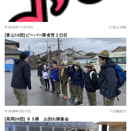
2022年11月13日
富山16団
[富山16団]ビーバー隊舎営２日目
2026年3月17日
活動紹介
[高岡26団] ＢＳ隊 お別れ隊集会