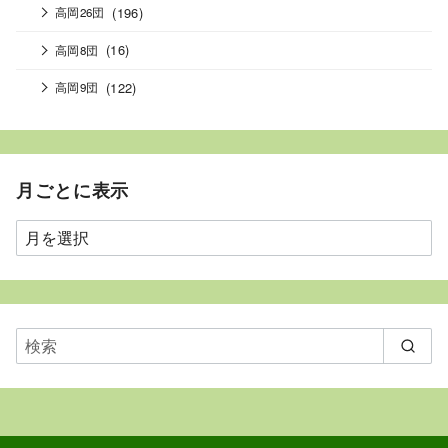
(196)
高岡26団
(16)
高岡8団
(122)
高岡9団
月ごとに表示
月
ご
と
に
表
示