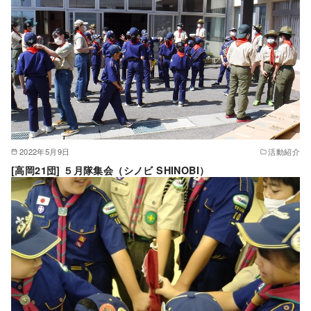
2022年5月9日
活動紹介
[高岡21団] ５月隊集会（シノビ SHINOBI）