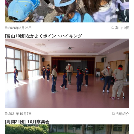
2026年3月25日
富山10団
[富山10団]なかよくポイントハイキング
2021年10月7日
活動紹介
[高岡21団] 10月隊集会