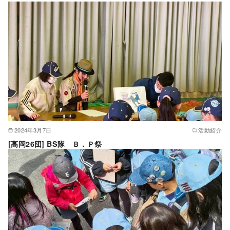
2024年3月7日
活動紹介
[高岡26団] BS隊 Ｂ．Ｐ祭