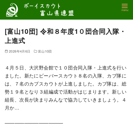
コ
ン
テ
ン
[富山10団] 令和８年度1０団合同入隊・
ツ
上進式
へ
移
2026年4月6日
富山10団
動
４月５日、大沢野会館で１０団合同入隊・上進式を行い
ました。新たにビーバースカウト８名の入隊、カブ隊に
は、７名のカブスカウトが上進しました。カブ隊は、総
勢１９名となり３組編成で活動がはじまります。新しい
組長、次長が決まりみんなで協力していきましょう。４
月か…
————————————