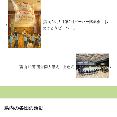
[高岡9団]3月第2回ビーバー隊集会「お
めでとうビーバー」
[富山10団]団合同入隊式・上進式
県内の各団の活動