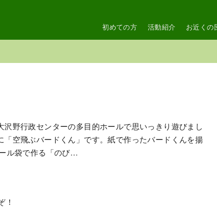
初めての方
活動紹介
お近くの
大沢野行政センターの多目的ホールで思いっきり遊びまし
に「空飛ぶバードくん」です。紙で作ったバードくんを揚
ニール袋で作る「のび…
ぞ！