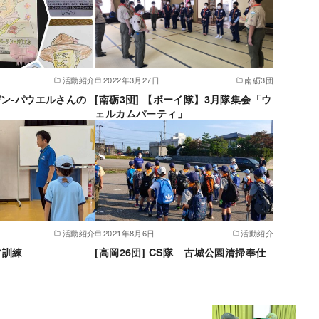
活動紹介
2022年3月27日
南砺3団
ーデン-パウエルさんの
[南砺3団] 【ボーイ隊】3月隊集会「ウ
ェルカムパーティ」
活動紹介
2021年8月6日
活動紹介
営訓練
[高岡26団] CS隊 古城公園清掃奉仕