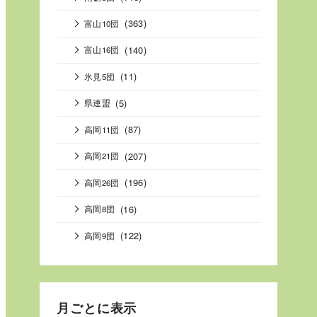
(363)
富山10団
(140)
富山16団
(11)
氷見5団
(5)
県連盟
(87)
高岡11団
(207)
高岡21団
(196)
高岡26団
(16)
高岡8団
(122)
高岡9団
月ごとに表示