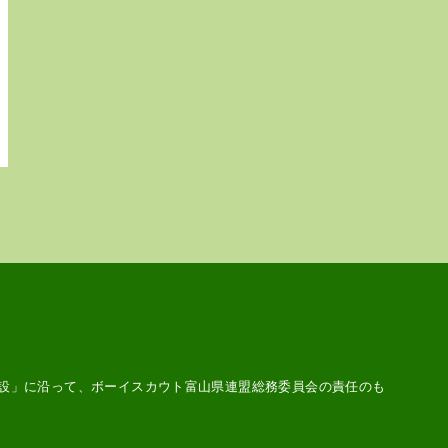
設
」に沿って、ボーイスカウト富山県連盟総務委員会の責任のも