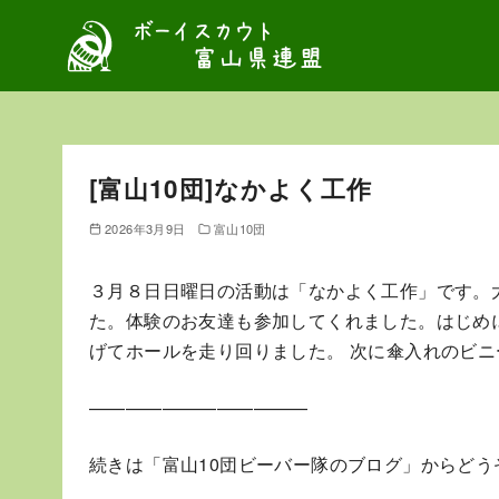
コ
ン
テ
ン
ツ
へ
[富山10団]なかよく工作
移
動
2026年3月9日
富山10団
３月８日日曜日の活動は「なかよく工作」です。
た。体験のお友達も参加してくれました。はじめ
げてホールを走り回りました。 次に傘入れのビ
————————————
続きは「富山10団ビーバー隊のブログ」からどう