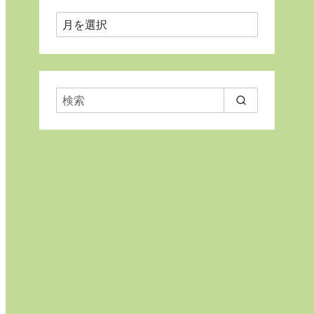
月
ご
と
に
表
示