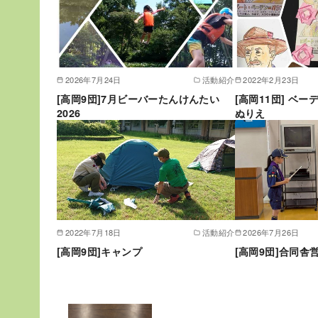
2026年7月24日
活動紹介
2022年2月23日
[高岡9団]7月ビーバーたんけんたい
[高岡11団] ベ
2026
ぬりえ
2022年7月18日
活動紹介
2026年7月26日
[高岡9団]キャンプ
[高岡9団]合同舎