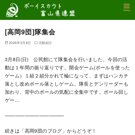
コ
ン
テ
ン
[高岡9団]隊集会
ツ
2026年3月8日
活動紹介
へ
移
3月8日(日) 公民館にて隊集会を行いました。今回の活
動
動は１年間の振り返りです。開会ゲーム(ボールを使った
ゲーム）１組２組分かれて輪になって、まずはハンカチ
落とし改めボール落としゲーム。隊長とデンリーダーも
加わり、背中のボールの気配に全集中です。ボール回し
ゲー…
————————————
続きは「高岡9団のブログ」からどうぞ！