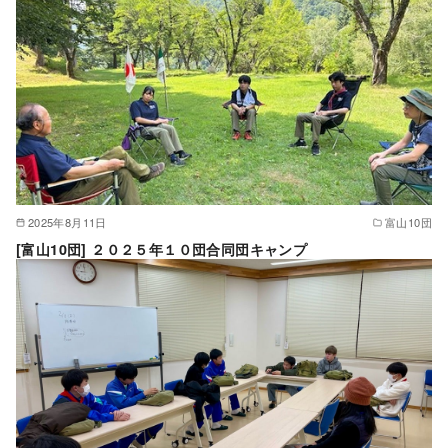
2025年8月11日
富山10団
[富山10団] ２０２５年１０団合同団キャンプ