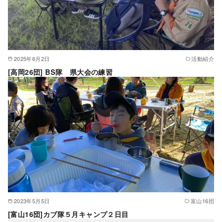
2025年6月2日
活動紹介
[高岡26団] BS隊 県大会の練習
2023年5月5日
富山16団
[富山16団]カブ隊５月キャンプ２日目