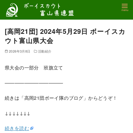
コ
ン
テ
ン
[高岡21団] 2024年5月29日 ボーイスカ
ツ
ウト富山県大会
へ
移
2026年3月8日
活動紹介
動
県大会の一部分 班旗立て
————————————
続きは「高岡21団ボーイ隊のブログ」からどうぞ！
↓↓↓↓↓↓↓
続きを読む