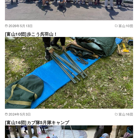
2026年5月13日
富山10団
[富山10団]歩こう呉羽山！
2024年5月3日
富山16団
[富山16団]カブ隊5月隊キャンプ