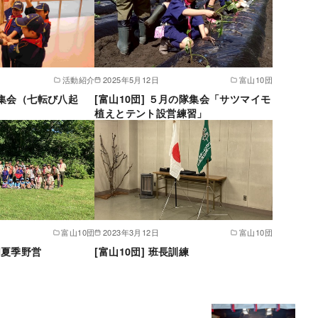
活動紹介
2025年5月12日
富山10団
月隊集会（七転び八起
[富山10団] ５月の隊集会「サツマイモ
植えとテント設営練習」
富山10団
2023年3月12日
富山10団
同夏季野営
[富山10団] 班長訓練