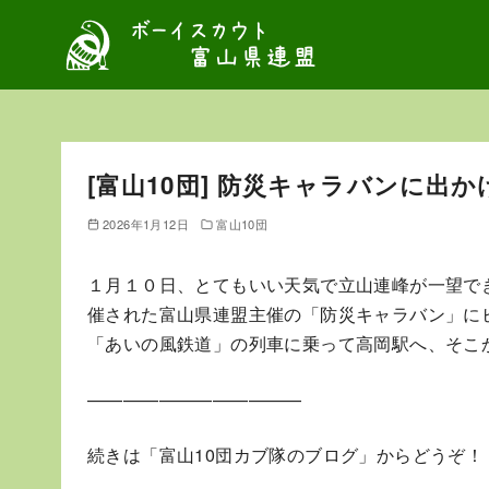
コ
ン
テ
ン
ツ
へ
[富山10団] 防災キャラバンに出
移
動
2026年1月12日
富山10団
１月１０日、とてもいい天気で立山連峰が一望で
催された富山県連盟主催の「防災キャラバン」に
「あいの風鉄道」の列車に乗って高岡駅へ、そこ
————————————
続きは「富山10団カブ隊のブログ」からどうぞ！