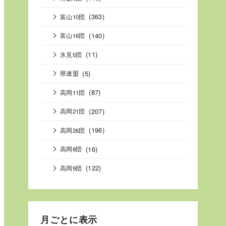
(363)
富山10団
(140)
富山16団
(11)
氷見5団
(5)
県連盟
(87)
高岡11団
(207)
高岡21団
(196)
高岡26団
(16)
高岡8団
(122)
高岡9団
月ごとに表示