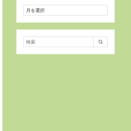
月
ご
と
に
表
示