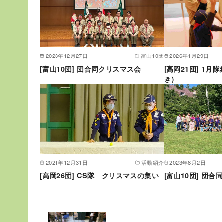
2023年12月27日
富山10団
2026年1月29日
[富山10団] 団合同クリスマス会
[高岡21団] 1
き）
2021年12月31日
活動紹介
2023年8月2日
[高岡26団] CS隊 クリスマスの集い
[富山10団] 団合