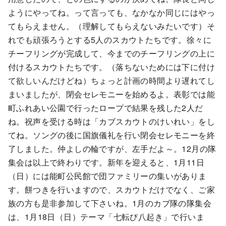
ようにやってね。って言っても、なかなか同じにはやっ
てもらえません。（理解してもらえないみたいです）そ
れでも頑張ろうとする5人のスカウトたちです。徐々に
チーフリングが完成して、今までのチーフリングの上に
付けるスカウトたちです。（落ちないためには下に付け
て欲しいんだけどね）ちょっと計画の時間より遅れてし
まいましたが、閉会セレモニーを始めるよ。表彰では能
町ふれあい公園で行ったロープで結果を残した2人だ
ね。祝声を受ける時は「カブスカウトのけいれい」をし
てね。ソングの後に国旗儀礼を行い閉会セレモニーを終
了しました。仲よしの輪ですが、左手だよ～。12月の隊
集会は以上で終わりです。新年を迎えると、1月11日
（日）には能町公民館で団ファミリーの集いがありま
す。餅つきを行いますので、スカウトだけでなく、ご家
族の方も是非参加して下さいね。1月のカブ隊の隊集会
は、1月18日（日）テーマ「七転び八起き」で行いま