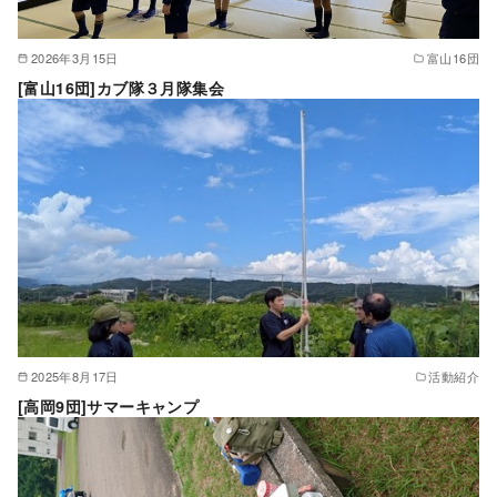
2026年3月15日
富山16団
[富山16団]カブ隊３月隊集会
2025年8月17日
活動紹介
[高岡9団]サマーキャンプ