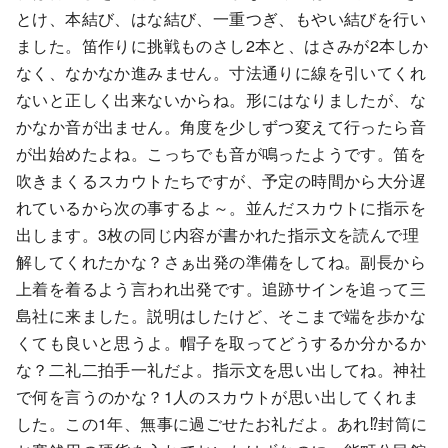
とけ、本結び、はな結び、一重つぎ、もやい結びを行い
ました。笛作りに挑戦ものさし2本と、はさみが2本しか
なく、なかなか進みません。寸法通りに線を引いてくれ
ないと正しく出来ないからね。形にはなりましたが、な
かなか音が出ません。角度を少しずつ変えて行ったら音
が出始めたよね。こっちでも音が鳴ったようです。笛を
吹きまくるスカウトたちですが、予定の時間から大分遅
れているから次の事するよ～。並んだスカウトに指示を
出します。3枚の同じ内容が書かれた指示文を読んで理
解してくれたかな？さぁ出発の準備をしてね。副長から
上着を着るよう言われ出発です。追跡サインを追って三
島社に来ました。説明はしたけど、そこまで端を歩かな
くても良いと思うよ。帽子を取ってどうするか分かるか
な？二礼二拍手一礼だよ。指示文を思い出してね。神社
で何を言うのかな？1人のスカウトが思い出してくれま
した。この1年、無事に過ごせたお礼だよ。あれ⁉封筒に