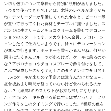
ン切り包丁について隊長から特別に説明がありました。
（今まで使ってきた包丁とは、危険のレベルが違うから
ね）デンリーダーが準備してくれた食材と、ビーバー隊
が置いて行ってくれた食材もテーブルに揃いました。ス
ポンジに生クリームとチョコクリームを乗せてデコレー
ションのスタートです。スカウト5人全員、デコレーシ
ョンしたくて仕方ないようです。徐々にデコレーション
が進んで行きます。ポッキーも乗っかるんだね。何だか
周りにたくさんフルーツがあるけど、ケーキに乗るのか
な？アポロチョコやチョコスプレーで飾り付けをして、
これで完成したのかな？え！このタイミングで多目的ホ
ールにケーキが来たの？予定とは違うんだけどなぁ～。
昼食後あまり時間が経っていないけど食べられるのか
な…？（結局2名のスカウトがお持ち帰りになりまし
た）本当はケーキを食べる前にするはずだったチーフリ
ング作りをこのタイミングで行いました。5種類の色を
用意したので、どの色にするのか決めてね。隊長と同じ