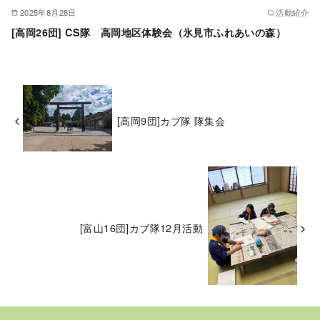
2025年8月28日
活動紹介
[高岡26団] CS隊 高岡地区体験会（氷見市ふれあいの森）
[高岡9団]カブ隊 隊集会
[富山16団]カブ隊12月活動