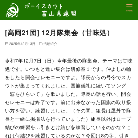
コ
ン
テ
ン
[高岡21団] 12月隊集会（甘味処）
ツ
2025年12月13日
活動紹介
へ
移
令和7年12月7日（日）今年最後の隊集会、テーマは甘味
動
処です。いつもと違い集合は研修室１です。仲よしの輪
をしたら開会セレモニーですよ。隊長からの号令でスカ
ウトが集まってくれました。国旗儀礼に続いてソング
「窓をひらいて」を歌いました。隊長の話も行い、開会
セレモニーは終了です。前に出来なかった国旗の取り扱
い方を習い、練習しました。（その間、組長は屋外で隊
長と一緒に掲揚法を行っていました）組長以外はロープ
結びの練習を…引きとけ結びを練習しているのかな？こ
れは何結びを練習しているのかな？今回は8の字、引き