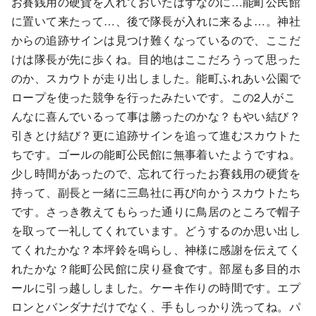
お賽銭用の硬貨を入れておいたはずなのに…能町公民館
に置いて来たって…、後で隊長が入れに来るよ…。神社
からの追跡サインは見つけ難くなっているので、ここだ
けは隊長が先に歩くね。目的地はここだろうって思った
のか、スカウトが走り出しました。能町ふれあい公園で
ロープを使った競争を行ったみたいです。この2人がこ
んなに喜んでいるって事は勝ったのかな？もやい結び？
引きとけ結び？更に追跡サインを追って進むスカウトた
ちです。ゴールの能町公民館に無事着いたようですね。
少し時間があったので、忘れて行ったお賽銭用の硬貨を
持って、副長と一緒に三島社に再び向かうスカウトたち
です。さっき教えてもらった通りに鳥居のところで帽子
を取って一礼してくれています。どうするのか思い出し
てくれたかな？本坪鈴を鳴らし、神様に感謝を伝えてく
れたかな？能町公民館に戻り昼食です。部屋も多目的ホ
ールに引っ越ししました。ケーキ作りの時間です。エプ
ロンとバンダナだけでなく、手もしっかり洗ってね。パ