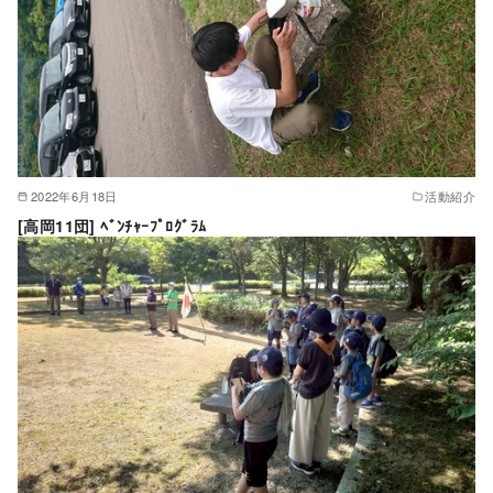
2022年6月18日
活動紹介
[高岡11団] ﾍﾞﾝﾁｬｰﾌﾟﾛｸﾞﾗﾑ