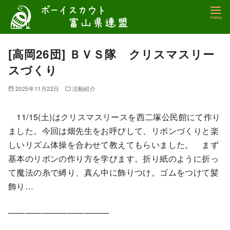
コ
ン
テ
ン
[高岡26団] ＢＶＳ隊 クリスマスリー
ツ
スづくり
へ
移
2025年11月22日
活動紹介
動
11/15(土)はクリスマスリースを西二塚公民館にて作り
ました。今回は畑先生をお呼びして、リボンづくりと楽
しいリズム体操を合わせて教えてもらいました。 まず
基本のリボンの作り方を学びます。折り紙のように折っ
て魔法の糸で縛り、真ん中に飾りつけ。ゴムをつけて髪
飾り…
————————————