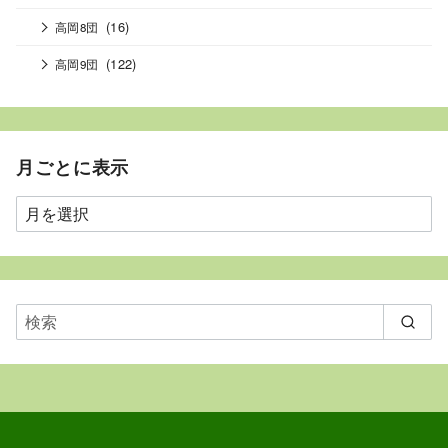
(16)
高岡8団
(122)
高岡9団
月ごとに表示
月
ご
と
に
表
示