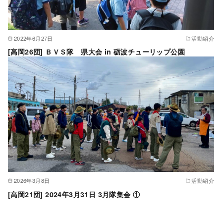
2022年6月27日
活動紹介
[高岡26団] ＢＶＳ隊 県大会 in 砺波チューリップ公園
2026年3月8日
活動紹介
[高岡21団] 2024年3月31日 3月隊集会 ①