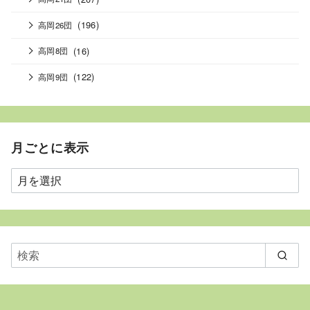
(196)
高岡26団
(16)
高岡8団
(122)
高岡9団
月ごとに表示
月
ご
と
に
表
示