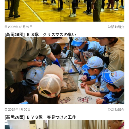
2025年12月30日
活動紹介
[高岡26団] ＢＳ隊 クリスマスの集い
2024年4月30日
活動紹介
[高岡26団] ＢＶＳ隊 春見つけと工作