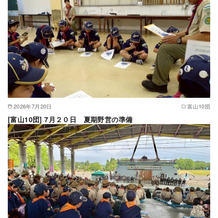
2026年7月20日
富山10団
[富山10団] 7月２０日 夏期野営の準備