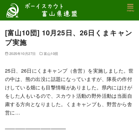
コ
ン
テ
ン
[富山10団] 10月25日、26日くまキャン
ツ
プ実施
へ
移
2025年10月27日
富山10団
動
25日、26日にくまキャンプ（舎営）を実施しました。世
の中は、熊の出没に話題になっていますが、隊長の作付
けしている畑にも目撃情報がありました。県内にはけが
をした人もいるので、スカウト活動の野外活動は当面自
粛する方向となりました。くまキャンプも、野営から舎
営に…
————————————