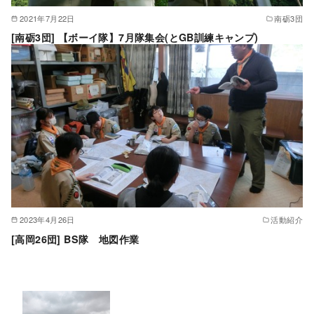
2021年7月22日
南砺3団
[南砺3団] 【ボーイ隊】7月隊集会(とGB訓練キャンプ)
2023年4月26日
活動紹介
[高岡26団] BS隊 地図作業