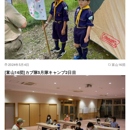
2024年5月4日
富山16団
[富山16団]カブ隊5月隊キャンプ2日目