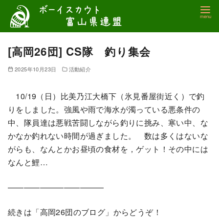
コ
ン
テ
ン
[高岡26団] CS隊 釣り集会
ツ
2025年10月23日
活動紹介
へ
移
10/19（日）比美乃江大橋下（氷見番屋街近く）で釣
動
りをしました。強風や雨で海水が濁っている悪条件の
中、隊員達は悪戦苦闘しながら釣りに挑み、寒い中、な
かなか釣れない時間が過ぎました。 数は多くはないな
がらも、なんとかお昼頃の食材を，ゲット！その中には
なんと鯉…
————————————
続きは「高岡26団のブログ」からどうぞ！