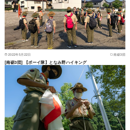
2022年5月22日
南砺3団
[南砺3団] 【ボーイ隊】となみ野ハイキング