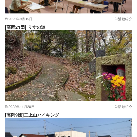
2022年9月15日
活動紹介
[高岡21団] りすの道
2022年11月20日
活動紹介
[高岡9団]二上山ハイキング