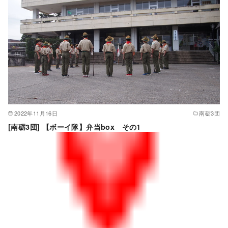
2022年11月16日
南砺3団
[南砺3団] 【ボーイ隊】弁当box その1