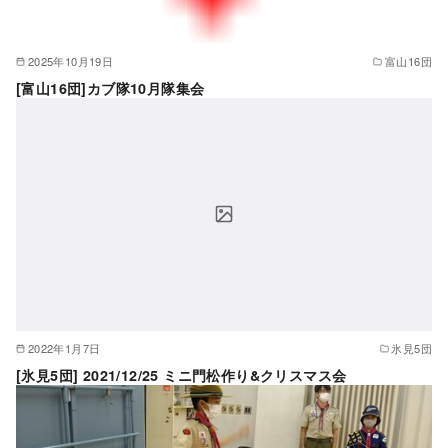
2025年10月19日
富山16団
[富山16団]カブ隊10月隊集会
2022年1月7日
氷見5団
[氷見5団] 2021/12/25 ミニ門松作り&クリスマス会