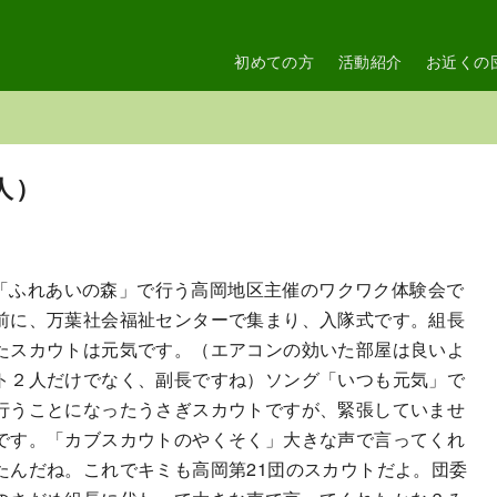
初めての方
活動紹介
お近くの
人）
ある「ふれあいの森」で行う高岡地区主催のワクワク体験会で
前に、万葉社会福祉センターで集まり、入隊式です。組長
たスカウトは元気です。（エアコンの効いた部屋は良いよ
ト２人だけでなく、副長ですね）ソング「いつも元気」で
行うことになったうさぎスカウトですが、緊張していませ
です。「カブスカウトのやくそく」大きな声で言ってくれ
たんだね。これでキミも高岡第21団のスカウトだよ。団委