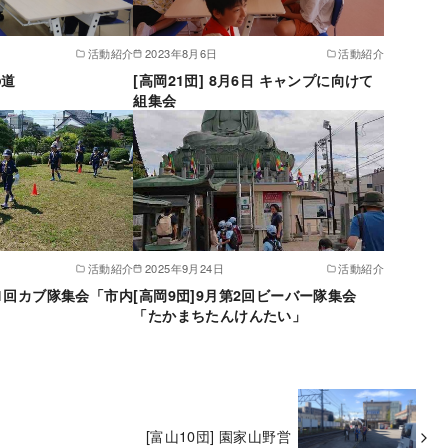
活動紹介
2023年8月6日
活動紹介
の道
[高岡21団] 8月6日 キャンプに向けて
組集会
活動紹介
2025年9月24日
活動紹介
月第1回カブ隊集会「市内
[高岡9団]9月第2回ビーバー隊集会
「たかまちたんけんたい」
[富山10団] 園家山野営