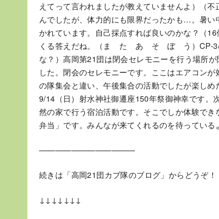
えてって言われましたが教えていませんよ）（不正は
んでしたが、体力的にも限界だったかも…。暑い
かれています。自己採点すれば良いのかな？（16
くる答えだね。（ま た あ そ ぼ う）CP-
な？）高岡第21団は閉会セレモニーを行う場所
した。閉会のセレモニーです。ここはエアコンが
の隊集会と違い、午後集合の活動でしたが楽しめ
9/14（日）射水神社御遷座150年祭御神幸です。
然の家で行う宿泊活動です。そこでしか体験でき
弁当」です。みんなが来てくれるのを待っている
————————————
続きは「高岡21団カブ隊のブログ」からどうぞ！
↓↓↓↓↓↓↓