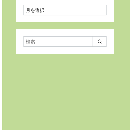
月
ご
と
に
表
示