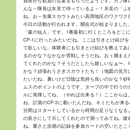
員長から歓迎の言葉をもらったようです。カブ隊
んな～隊長は氷見で待っているよ～！氷見の「ふ
ね。お～先輩スカウトみたい高岡地区のワクワク
今日の活動が行われます。開会式が始まりました
「森の仙人」です。1番最初に行くところをどこ
CP-1に行ったみたいだね。ここは引きとけ結び
て欲しいな。体験者にも引きとけ結びを教えてあ
るのかな？なかなか苦戦しそうだね。おぅ捕まえ
てくれたのかな？そうだとしたら嬉しいなぁ〜。
かな？頑張れうさぎスカウトたち！（地図の見方は
たいだね。暑いけど日陰は気持ち良いのかな？砂
ムスのポイントのようです。タープの中で行うの
ルに発揮してね。（やれば出来る！）ここからは
ね。計測のCP-3に着いたんだね。キミたちが来
分間はスタートしているから時間が足りなくなる
の長さにして示してくれたので測ってみてね。疲
ね。重さと歩測の記録を参加カードの空いたとこ