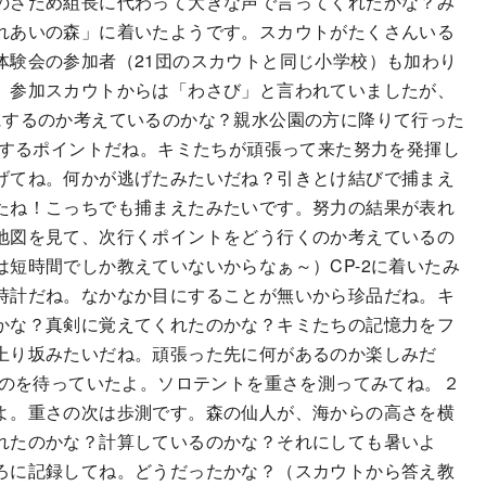
のさだめ組長に代わって大きな声で言ってくれたかな？み
れあいの森」に着いたようです。スカウトがたくさんいる
体験会の参加者（21団のスカウトと同じ小学校）も加わり
。参加スカウトからは「わさび」と言われていましたが、
にするのか考えているのかな？親水公園の方に降りて行った
をするポイントだね。キミたちが頑張って来た努力を発揮し
げてね。何かが逃げたみたいだね？引きとけ結びで捕まえ
たね！こっちでも捕まえたみたいです。努力の結果が表れ
地図を見て、次行くポイントをどう行くのか考えているの
短時間でしか教えていないからなぁ～）CP-2に着いたみ
時計だね。なかなか目にすることが無いから珍品だね。キ
かな？真剣に覚えてくれたのかな？キミたちの記憶力をフ
上り坂みたいだね。頑張った先に何があるのか楽しみだ
るのを待っていたよ。ソロテントを重さを測ってみてね。２
よ。重さの次は歩測です。森の仙人が、海からの高さを横
れたのかな？計算しているのかな？それにしても暑いよ
ろに記録してね。どうだったかな？（スカウトから答え教