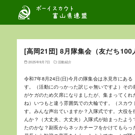
コ
ン
テ
ン
ツ
へ
[高岡21団] 8月隊集会（友だち100
移
動
2025年9月7日
活動紹介
令和7年8月24日(日)今月の隊集会は氷見市に
す。（活動にのっかった訳じゃ無いですよ）その
がケガのため欠席になりましたが、集まってくれ
ね）いつもと違う雰囲気での大輪です。（スカウ
す。みんな声出ていますか？入隊式です。大役を
んか？（大丈夫、大丈夫）入隊式が始まったよう
たのかな？副長からネッカチーフをかけてもらっ