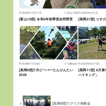
2022年10月11日
富山10団
2022年5月1日
[富山10団] 令和4年秋季団合同野営
[高岡21団] りす
2026年7月24日
活動紹介
2023年6月10日
[高岡9団]7月ビーバーたんけんたい
[高岡11団] 6
2026
ハイキング」
[高岡9団]ワクワク体験会