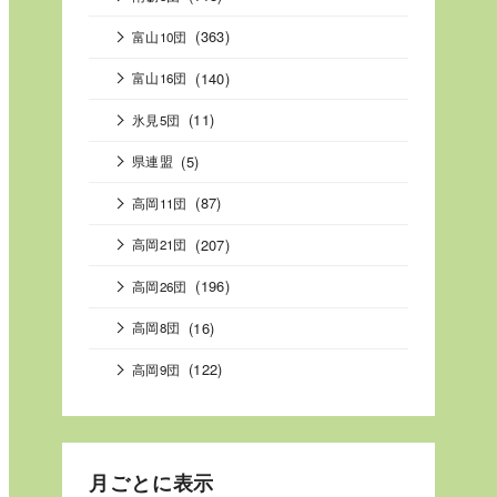
(363)
富山10団
(140)
富山16団
(11)
氷見5団
(5)
県連盟
(87)
高岡11団
(207)
高岡21団
(196)
高岡26団
(16)
高岡8団
(122)
高岡9団
月ごとに表示