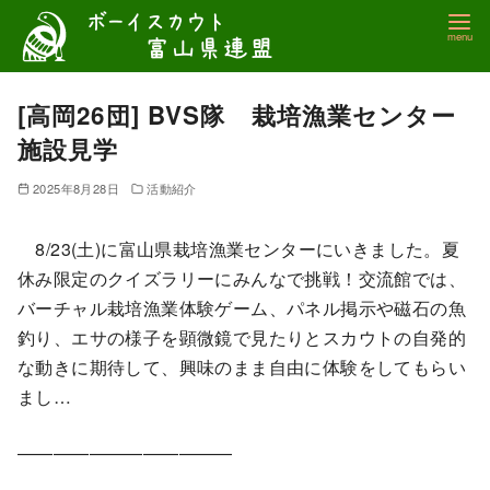
コ
ン
テ
ン
[高岡26団] BVS隊 栽培漁業センター
ツ
施設見学
へ
移
2025年8月28日
活動紹介
動
8/23(土)に富山県栽培漁業センターにいきました。夏
休み限定のクイズラリーにみんなで挑戦！交流館では、
バーチャル栽培漁業体験ゲーム、パネル掲示や磁石の魚
釣り、エサの様子を顕微鏡で見たりとスカウトの自発的
な動きに期待して、興味のまま自由に体験をしてもらい
まし…
————————————