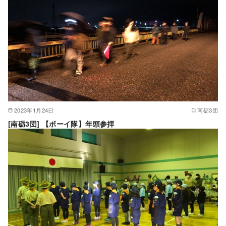
2023年1月24日
南砺3団
[南砺3団] 【ボーイ隊】年頭参拝