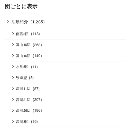
団ごとに表示
活動紹介
(1,265)
(118)
南砺3団
(363)
富山10団
(140)
富山16団
(11)
氷見5団
(5)
県連盟
(87)
高岡11団
(207)
高岡21団
(196)
高岡26団
(16)
高岡8団