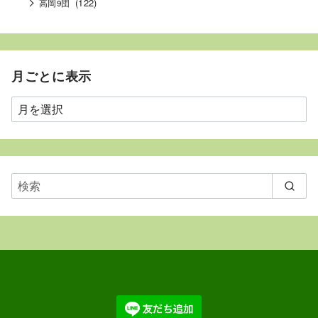
(122)
高岡9団
月ごとに表示
月
ご
と
に
表
示