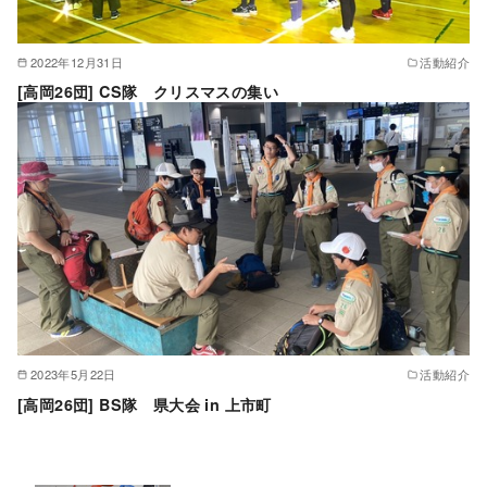
2022年12月31日
活動紹介
[高岡26団] CS隊 クリスマスの集い
2023年5月22日
活動紹介
[高岡26団] BS隊 県大会 in 上市町