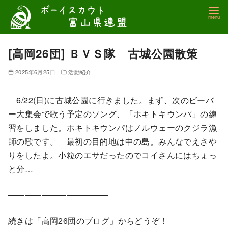
コ
ン
テ
ン
[高岡26団] ＢＶＳ隊 古城公園散策
ツ
2025年6月25日
活動紹介
へ
移
6/22(日)に古城公園に行きました。まず、次のビーバ
動
ー大集会で歌う予定のソング、「ホキトキウンパ」の練
習をしました。ホキトキウンパはノルウェーのクジラ漁
師の歌です。 最初の目的地は中の島。みんなでえさや
りをしたよ。小粒のエサだったのでコイさんにはちょっ
と分…
————————————
続きは「高岡26団のブログ」からどうぞ！