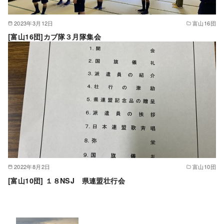
2023年3月12日
富山16団
[富山16団]カブ隊３月隊集会
2022年8月2日
富山10団
[富山10団] １８NSJ 県連盟壮行会