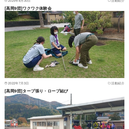
2025年8月30日
活動紹介
[高岡9団]ワクワク体験会
2022年7月3日
活動紹介
[高岡9団]タープ張り・ロープ結び