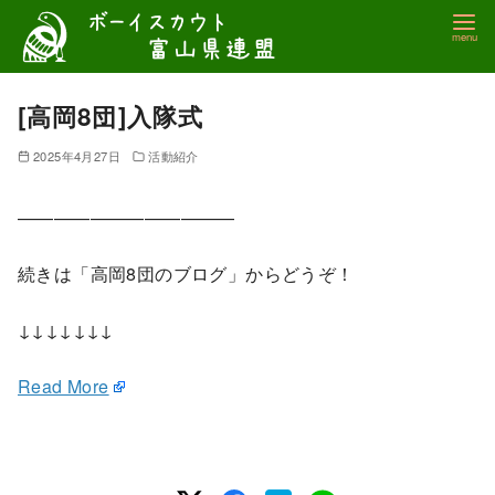
コ
ン
テ
ン
[高岡8団]入隊式
ツ
2025年4月27日
活動紹介
へ
移
————————————
動
続きは「高岡8団のブログ」からどうぞ！
↓↓↓↓↓↓↓
Read More