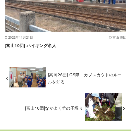
2022年11月21日
富山10団
[富山10団] ハイキング名人
[高岡26団] CS隊 カブスカウトのルー
ルを知る
[富山10団]なかよく竹の子堀り