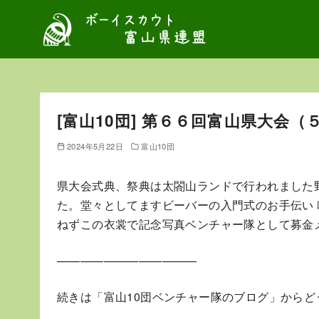
コ
ン
テ
ン
ツ
へ
[富山10団] 第６６回富山県大会（
移
動
2024年5月22日
富山10団
県大会式典、祭典は太閤山ランドで行われました
た。堂々としてますビーバーの入門式のお手伝い
ねずこの衣裳で記念写真ベンチャー隊として募金
————————————
続きは「富山10団ベンチャー隊のブログ」からど