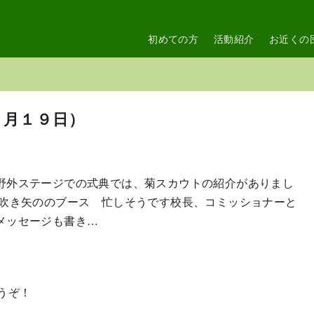
初めての方
活動紹介
お近くの
５月１９日）
野外ステージでの式典では、菊スカウトの紹介がありまし
 吹き矢ののブース 忙しそうです校長、コミッショナーと
メッセージも書き…
うぞ！