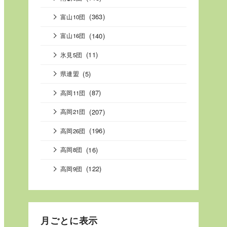
(363)
富山10団
(140)
富山16団
(11)
氷見5団
(5)
県連盟
(87)
高岡11団
(207)
高岡21団
(196)
高岡26団
(16)
高岡8団
(122)
高岡9団
月ごとに表示