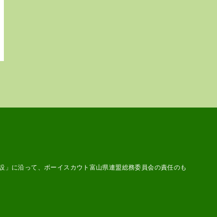
設
」に沿って、ボーイスカウト富山県連盟総務委員会の責任のも