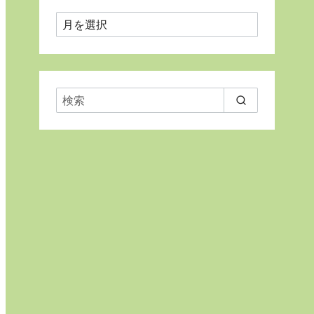
月
ご
と
に
表
示