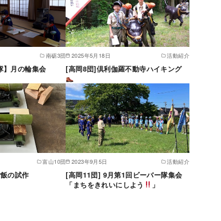
南砺3団
2025年5月18日
活動紹介
ブ隊】月の輪集会
[高岡8団]倶利伽羅不動寺ハイキング
富山10団
2023年9月5日
活動紹介
ご飯の試作
[高岡11団] 9月第1回ビーバー隊集会
「まちをきれいにしよう
」