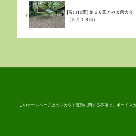
[富山10団] 第６６回とやま県大会
（５月１８日）
このホームページ上のスカウト運動に関する事項は、ボーイス