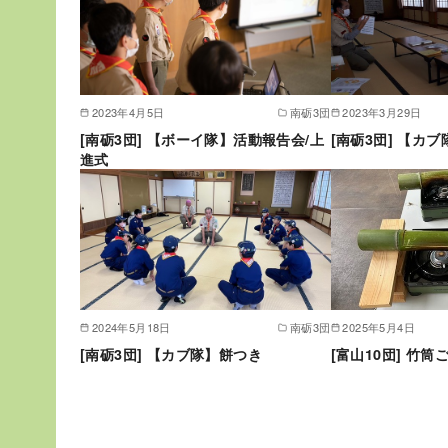
2023年4月5日
南砺3団
2023年3月29日
[南砺3団] 【ボーイ隊】活動報告会/上
[南砺3団] 【カ
進式
2024年5月18日
南砺3団
2025年5月4日
[南砺3団] 【カブ隊】餅つき
[富山10団] 竹筒