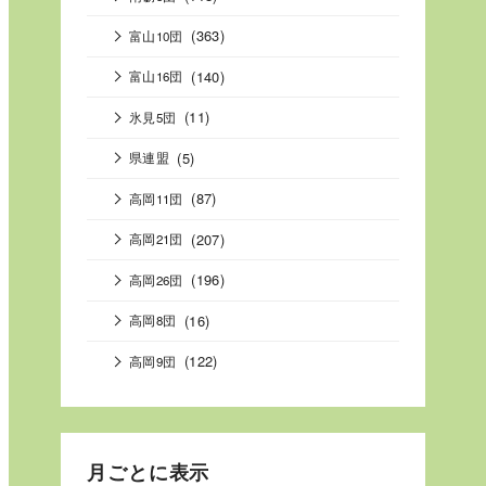
(363)
富山10団
(140)
富山16団
(11)
氷見5団
(5)
県連盟
(87)
高岡11団
(207)
高岡21団
(196)
高岡26団
(16)
高岡8団
(122)
高岡9団
月ごとに表示