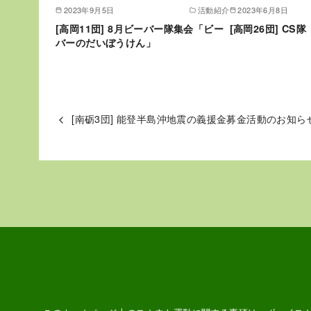
2023年9月5日
活動紹介
2023年6月8日
[高岡11団] 8月ビーバー隊集会「ビー
[高岡26団] C
バーのだいぼうけん」
[南砺3団] 能登半島沖地震の義援金募金活動のお知ら