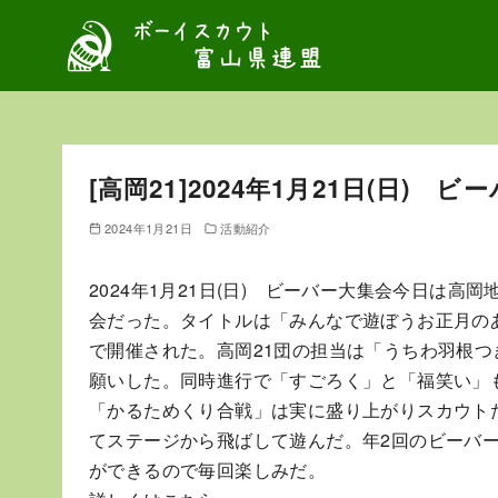
コ
ン
テ
ン
ツ
へ
[高岡21]2024年1月21日(日) 
移
動
2024年1月21日
活動紹介
2024年1月21日(日) ビーバー大集会今日は
会だった。タイトルは「みんなで遊ぼうお正月の
で開催された。高岡21団の担当は「うちわ羽根つ
願いした。同時進行で「すごろく」と「福笑い」
「かるためくり合戦」は実に盛り上がりスカウト
てステージから飛ばして遊んだ。年2回のビーバ
ができるので毎回楽しみだ。