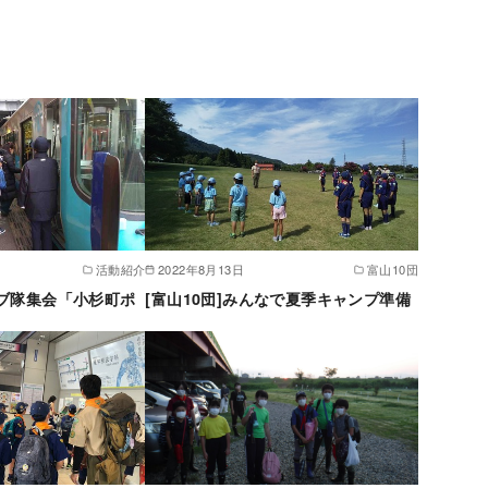
活動紹介
2022年8月13日
富山10団
月カブ隊集会「小杉町ポ
[富山10団]みんなで夏季キャンプ準備