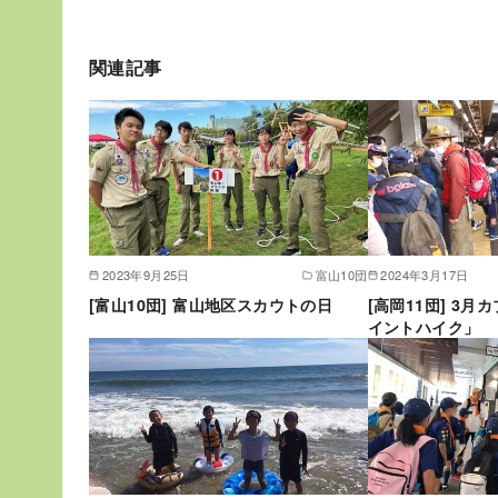
関連記事
2023年9月25日
富山10団
2024年3月17日
[富山10団] 富山地区スカウトの日
[高岡11団] 3
イントハイク」