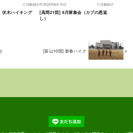
活動紹介
2022年8月15日
活動紹介
S隊 伏木ハイキング
[高岡21団] 8月隊集会（カブの恩返
し）
せ
[富山10団] 新春ハイク