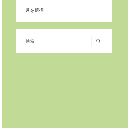
月
ご
と
に
表
示