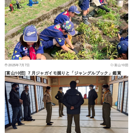
2025年7月7日
富山10団
[富山10団] ７月ジャガイモ掘りと「ジャングルブック」鑑賞