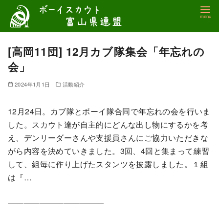
コ
ン
テ
ン
[高岡11団] 12月カブ隊集会「年忘れの
ツ
会」
へ
移
2024年1月1日
活動紹介
動
12月24日。カブ隊とボーイ隊合同で年忘れの会を行いま
した。スカウト達が自主的にどんな出し物にするかを考
え、デンリーダーさんや支援員さんにご協力いただきな
がら内容を決めていきました。3回、4回と集まって練習
して、組毎に作り上げたスタンツを披露しました。１組
は『…
————————————