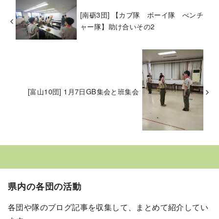
[南砺3団] 【カブ隊 ボーイ隊 べンチ
ャー隊】助け合いその2
[富山10団] 1月7日GB集会と班集会
県内の各団の活動
各団や隊のブログ記事を収集して、まとめて紹介してい