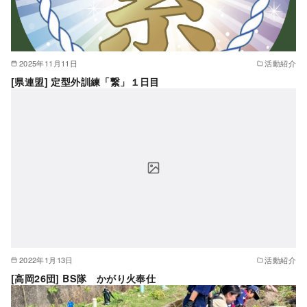
2025年11月11日
活動紹介
[県連盟] 定型外訓練「繋」１日目
2022年1月13日
活動紹介
[高岡26団] BS隊 かがり火奉仕