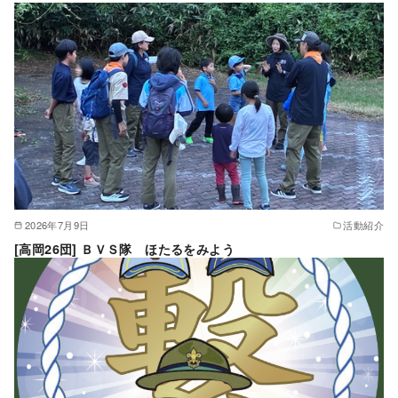
2026年7月9日
活動紹介
[高岡26団] ＢＶＳ隊 ほたるをみよう