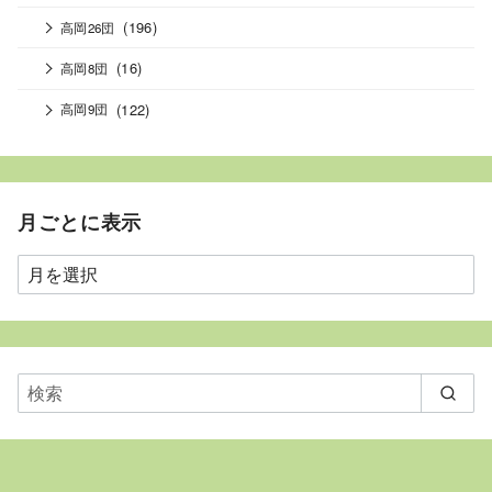
(196)
高岡26団
(16)
高岡8団
(122)
高岡9団
月ごとに表示
月
ご
と
に
表
示