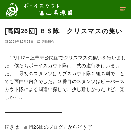
コ
ン
テ
ン
[高岡26団] ＢＳ隊 クリスマスの集い
ツ
2023年12月25日
活動紹介
へ
移
12月17日蓮華寺公民館でクリスマスの集いを行いまし
動
た。僕たちボーイスカウト隊は、式の進行を行いまし
た。 最初のスタンツはカブスカウト隊２組の劇で、と
ても面白い内容でした。２番目のスタンツはビーバース
カウト隊による間違い探しで、少し難しかったけど、楽
しかっ…
————————————
続きは「高岡26団のブログ」からどうぞ！