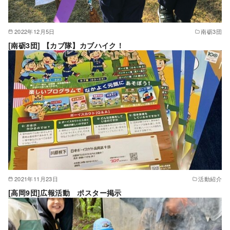
2022年12月5日
南砺3団
[南砺3団] 【カブ隊】カブハイク！
2021年11月23日
活動紹介
[高岡9団]広報活動 ポスター掲示