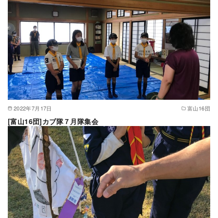
2022年7月17日
富山16団
[富山16団]カブ隊７月隊集会