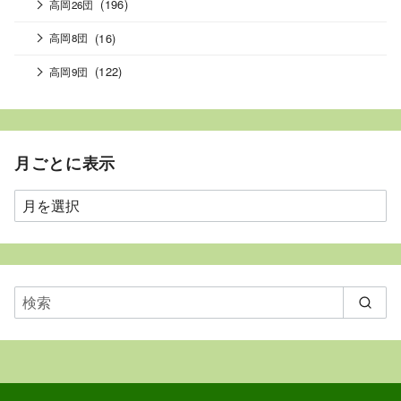
(196)
高岡26団
(16)
高岡8団
(122)
高岡9団
月ごとに表示
月
ご
と
に
表
示