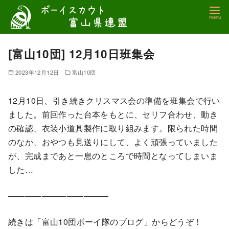
コ
ン
テ
ン
[富山10団] 12月10日班集会
ツ
2023年12月12日
富山10団
へ
移
12月10日、引き続きクリスマス会の準備を班集会で行い
動
ました。前回作った台本をもとに、セリフ合わせ、動き
の確認、衣装小道具製作に取り組みます。限られた時間
のなか、おやつも見送りにして、よく頑張っていました
が、完成まであと一息のところで時間となってしまいま
した…
————————————
続きは「富山10団ボーイ隊のブログ」からどうぞ！