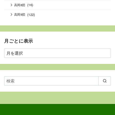
(16)
高岡8団
(122)
高岡9団
月ごとに表示
月
ご
と
に
表
示