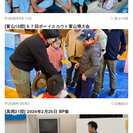
2025年6月11日
富山10団
[富山10団]６７回ボーイスカウト富山県大会
2026年3月8日
活動紹介
[高岡21団] 2024年2月25日 BP祭