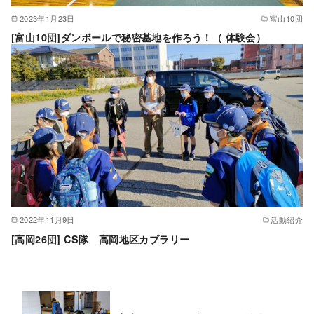
2023年1月23日
富山10団
[富山10団]ダンボールで秘密基地を作ろう！（ 体験会）
2022年11月9日
活動紹介
[高岡26団] CS隊 高岡地区カブラリー