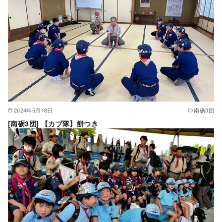
2024年5月18日
南砺3団
[南砺3団] 【カブ隊】餅つき